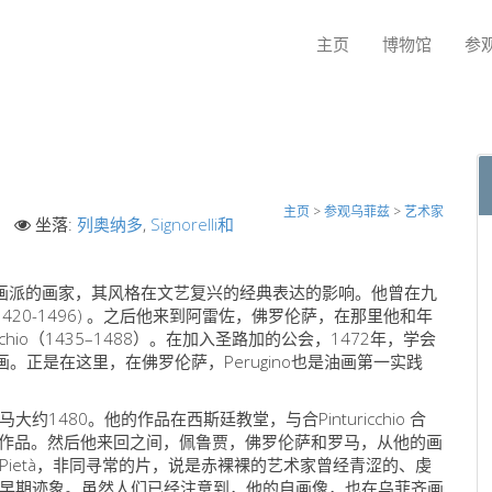
主页
博物馆
参
主页
>
参观乌菲兹
>
艺术家
坐落:
列奥纳多
,
Signorelli和
cci，是翁布里亚画派的画家，其风格在文艺复兴的经典表达的影响。他曾在九
li(1420-1496) 。之后他来到阿雷佐，佛罗伦萨，在那里他和年
rrocchio（1435–1488）。在加入圣路加的公会，1472年，学会
)使用的角度绘画。正是在这里，在佛罗伦萨，Perugino也是油画第一实践
480。他的作品在西斯廷教堂，与合Pinturicchio 合
1564）作品。然后他来回之间，佩鲁贾，佛罗伦萨和罗马，从他的画
ietà，非同寻常的片，说是赤裸裸的艺术家曾经青涩的、虔
早期迹象。虽然人们已经注意到，他的自画像，也在乌菲齐画