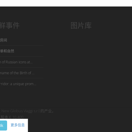
鲜事件
图片库
房间
单和自然
 of Russian icons at...
name of the Birth of ...
rridor: a unique prom...
是 New Globus Viaggi s.r.l.的产业。
股本 € 10.400
Ok
更多信息