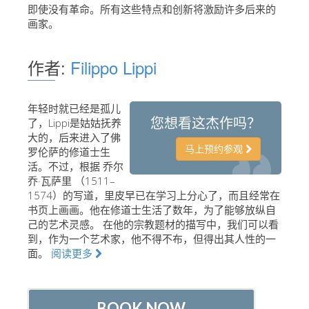
即使没有革命。所有这些特点和创新将激励许多后来的
艺术家
画家。
新展示室厅
作者:
Filippo Lippi
佛罗伦萨博物馆
巴杰罗美术馆
年轻时就已经是孤儿
学院美术馆
您想看这杰作吗？
了，Lippi是姑姑抚养
大的，后来进入了佛
巴拉丁画廊
马上预约参观
罗伦萨的修道士生
美第奇教堂
活。不过，根据 乔尔
乔·瓦萨里 （1511–
圣马可博物馆
1574）的写道，里皮早已在学习上分心了，而且经常在
书页上画画。他在修道士生活了数年，为了能够放纵自
考古学博物馆
己的艺术灵感。 在他的宗教题材的描写中，我们可以看
到，作为一个艺术家，他不得不布，但得出其人性的一
宝石加工博物馆
面。
阅读更多
伽利略博物馆
Boboli Gardens