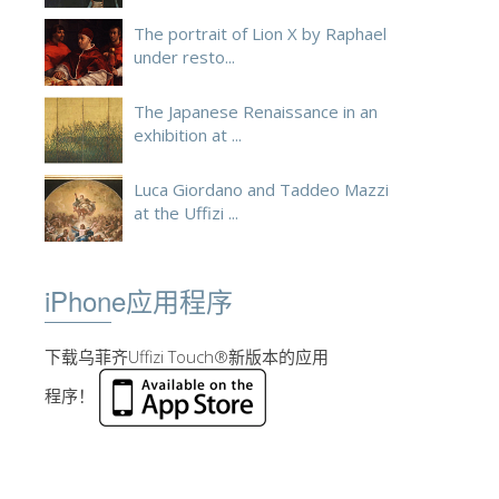
The portrait of Lion X by Raphael
under resto...
The Japanese Renaissance in an
exhibition at ...
Luca Giordano and Taddeo Mazzi
at the Uffizi ...
iPhone应用程序
下载乌菲齐Uffizi Touch®新版本的应用
程序！