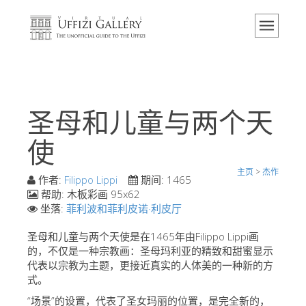
主页
博物馆
信息
历史
圣母和儿童与两个天
活动 & 展览
使
游客的评论
主页
>
杰作
联系我们
作者:
Filippo Lippi
期间:
1465
帮助:
木板彩画 95x62
参观乌菲兹
坐落:
菲利波和菲利皮诺·利皮厅
现在预定
圣母和儿童与两个天使是在1465年由Filippo Lippi画
虚拟之旅
的，不仅是一种宗教画：圣母玛利亚的精致和甜蜜显示
代表以宗教为主题，更接近真实的人体美的一种新的方
杰作
式。
展示室
“场景”的设置，代表了圣女玛丽的位置，是完全新的，