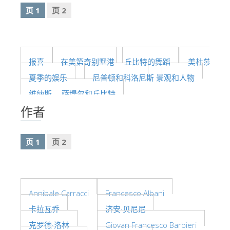
页 1
页 2
艺术家
新展示室厅
佛罗伦萨博物馆
报喜
在美第奇别墅港
丘比特的舞蹈
美杜莎
巴杰罗美术馆
夏季的娱乐
尼普顿和科洛尼斯
景观和人物
学院美术馆
维纳斯， 萨堤尔和丘比特
巴拉丁画廊
作者
美第奇教堂
圣马可博物馆
页 1
页 2
考古学博物馆
宝石加工博物馆
Annibale Carracci
Francesco Albani
伽利略博物馆
卡拉瓦乔
济安·贝尼尼
Boboli Gardens
克罗德·洛林
Giovan Francesco Barbieri