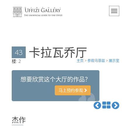
主页
博物馆
信息
历史
卡拉瓦乔厅
43
活动 & 展览
楼:
2
主页
>
参观乌菲兹
>
展示室
游客的评论
联系我们
想要欣赏这个大厅的作品？
参观乌菲兹
马上预约参观
现在预定
虚拟之旅
杰作
杰作
展示室