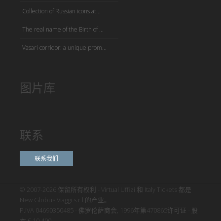
Collection of Russian icons at...
The real name of the Birth of ...
Vasari corridor: a unique prom...
图片库
联系
联系我们
© 2007-2026 保留所有权利 - Virtual Uffizi 和 Italy Tickets 都是
New Globus Viaggi s.r.l.的产业。
P.IVA 04690350485 - 佛罗伦萨商会, 1996年第470865许可证 - 股
本 € 10.400