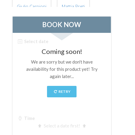
The Arnolfo\'s tower
Giulio Carpioni
Mattia Preti
Vasari Corridor
旧宫
圣母玛利亚
圣十字教堂
现在预定
预约导游
Only Tickets Fast Track Entrance
ZH
ENGLISH
中文
DEUTSCH
FRANÇAIS