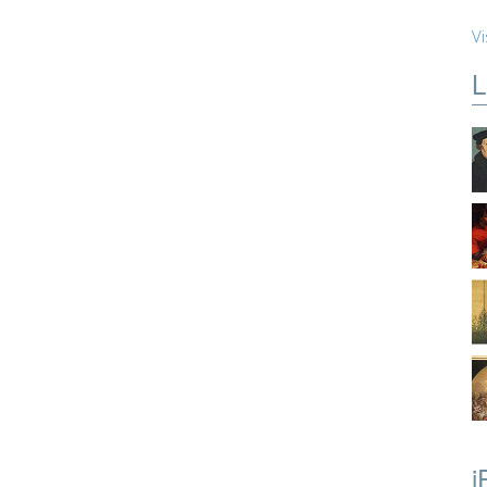
Vi
L
i