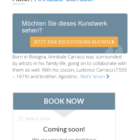
Die Künstler
Neuen Säle
Möchten Sie dieses Kunstwerk
sehen?
Andere Museen
Bargello Museum
JETZT EINE BESICHTIGUNG BUCHEN
Galleria Accademia
Born in Bologna, Annibale Carracci was surrounded
by artists in his family life; going on to collaborate with
Palatina Galerie
them as well. With his cousin, Ludovico Carracci (1555
Medici Kapelle
– 1619) and brother, Agostino...
Mehr lesen
San Marco Museum
Archäologisches Museum
Opificio delle Pietre Dure
Museo Galileo
Boboli Gardens