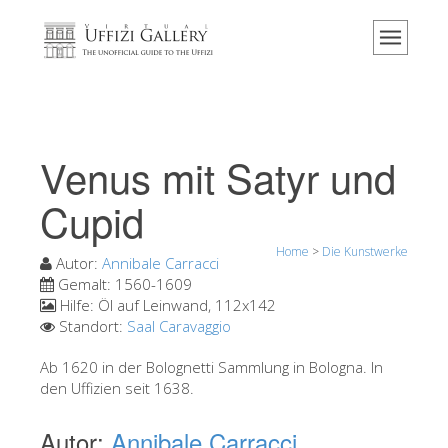
Home
Das Museum
Information
Geschichte
Venus mit Satyr und
Veranstaltungen & Ausstellungen
Cupid
Besucher Bewertungen
Home
>
Die Kunstwerke
Kontakt
Autor:
Annibale Carracci
Gemalt:
1560-1609
Die Uffizien entdecken
Hilfe:
Öl auf Leinwand, 112x142
Standort:
Saal Caravaggio
Jetzt buchen
Virtuelle Tour
Ab 1620 in der Bolognetti Sammlung in Bologna. In
den Uffizien seit 1638.
Die Kunstwerke
Autor:
Annibale Carracci
Die Säle