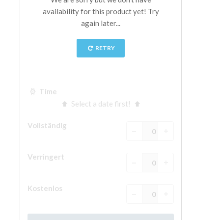
The Arnolfo\'s tower
Vasari Corridor
Palazzo Vecchio
Santa Maria Novella
Santa Croce
Jetzt buchen
Eine Geführte Tour buchen
Only Tickets Fast Track Entrance
DE
ENGLISH
中文
DEUTSCH
FRANÇAIS