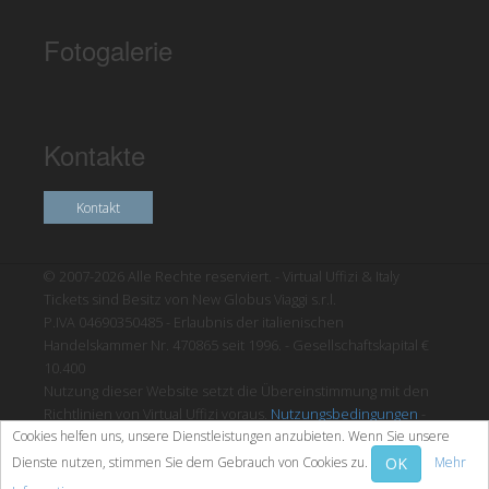
Fotogalerie
Kontakte
Kontakt
© 2007-2026 Alle Rechte reserviert. - Virtual Uffizi & Italy
Tickets sind Besitz von New Globus Viaggi s.r.l.
P.IVA 04690350485 - Erlaubnis der italienischen
Handelskammer Nr. 470865 seit 1996. - Gesellschaftskapital €
10.400
Nutzung dieser Website setzt die Übereinstimmung mit den
Richtlinien von Virtual Uffizi voraus.
Nutzungsbedingungen
-
Cookies helfen uns, unsere Dienstleistungen anzubieten. Wenn Sie unsere
Datenschutzrichtlinien
OK
Dienste nutzen, stimmen Sie dem Gebrauch von Cookies zu.
Mehr