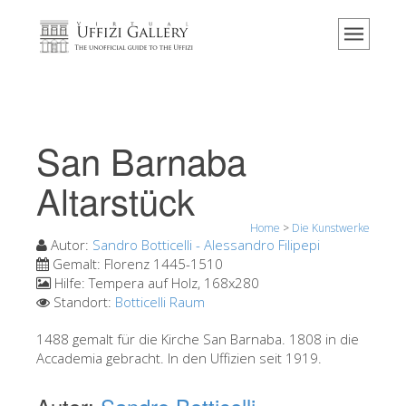
Home
Das Museum
Information
Geschichte
San Barnaba
Veranstaltungen & Ausstellungen
Altarstück
Besucher Bewertungen
Home
>
Die Kunstwerke
Kontakt
Autor:
Sandro Botticelli - Alessandro Filipepi
Die Uffizien entdecken
Gemalt:
Florenz 1445-1510
Hilfe:
Tempera auf Holz, 168x280
Jetzt buchen
Standort:
Botticelli Raum
Virtuelle Tour
1488 gemalt für die Kirche San Barnaba. 1808 in die
Accademia gebracht. In den Uffizien seit 1919.
Die Kunstwerke
Die Säle