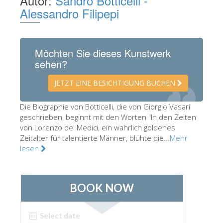
Autor:
Sandro Botticelli -
Alessandro Filipepi
Die Künstler
Neuen Säle
Andere Museen
Möchten Sie dieses Kunstwerk
sehen?
Bargello Museum
Galleria Accademia
JETZT EINE BESICHTIGUNG BUCHEN
Palatina Galerie
Die Biographie von Botticelli, die von Giorgio Vasari
geschrieben, beginnt mit den Worten "In den Zeiten
Medici Kapelle
von Lorenzo de' Medici, ein wahrlich goldenes
San Marco Museum
Zeitalter für talentierte Männer, blühte die...
Mehr
lesen
Archäologisches Museum
Opificio delle Pietre Dure
Museo Galileo
Boboli Gardens