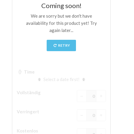
The Arnolfo\'s tower
Vasari Corridor
Palazzo Vecchio
Santa Maria Novella
Santa Croce
Jetzt buchen
Eine Geführte Tour buchen
Only Tickets Fast Track Entrance
DE
ENGLISH
中文
DEUTSCH
FRANÇAIS