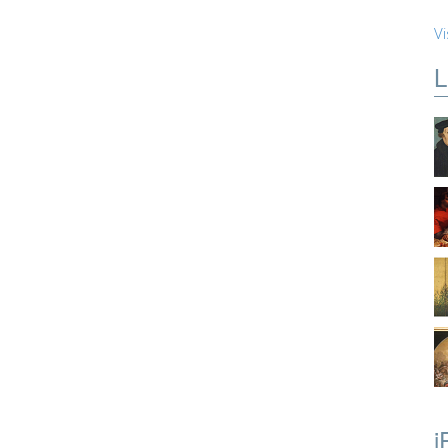
Vi
L
i