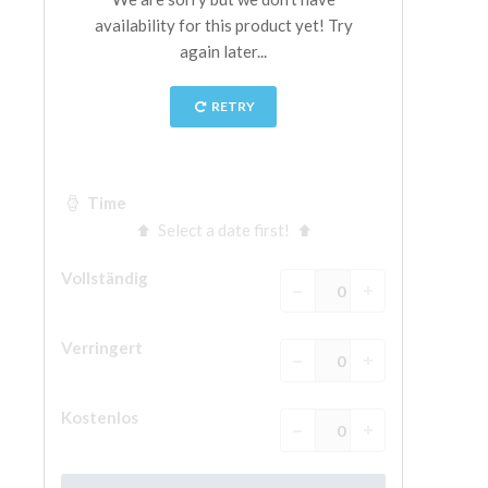
The Arnolfo\'s tower
Vasari Corridor
Palazzo Vecchio
Santa Maria Novella
Santa Croce
Jetzt buchen
Eine Geführte Tour buchen
Only Tickets Fast Track Entrance
DE
ENGLISH
中文
DEUTSCH
FRANÇAIS