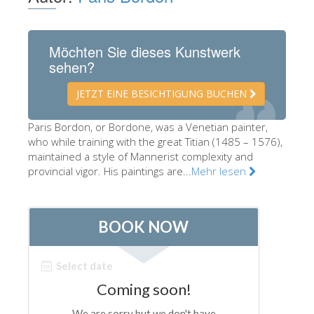
Die Künstler
Neuen Säle
Möchten Sie dieses Kunstwerk
sehen?
Andere Museen
Bargello Museum
JETZT EINE BESICHTIGUNG BUCHEN
Galleria Accademia
Paris Bordon, or Bordone, was a Venetian painter,
who while training with the great Titian (1485 – 1576),
Palatina Galerie
maintained a style of Mannerist complexity and
Medici Kapelle
provincial vigor. His paintings are...
Mehr lesen
San Marco Museum
Archäologisches Museum
Opificio delle Pietre Dure
Museo Galileo
Boboli Gardens