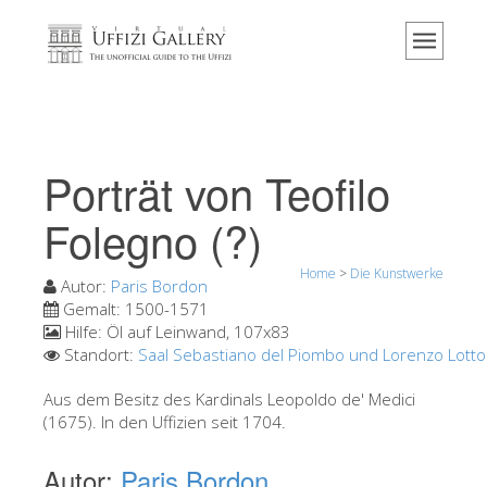
Home
Das Museum
Information
Geschichte
Porträt von Teofilo
Veranstaltungen & Ausstellungen
Folegno (?)
Besucher Bewertungen
Home
>
Die Kunstwerke
Kontakt
Autor:
Paris Bordon
Gemalt:
1500-1571
Die Uffizien entdecken
Hilfe:
Öl auf Leinwand, 107x83
Standort:
Saal Sebastiano del Piombo und Lorenzo Lotto
Jetzt buchen
Virtuelle Tour
Aus dem Besitz des Kardinals Leopoldo de' Medici
(1675). In den Uffizien seit 1704.
Die Kunstwerke
Autor:
Paris Bordon
Die Säle