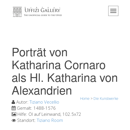
Home
Das Museum
Information
Geschichte
Porträt von
Veranstaltungen & Ausstellungen
Katharina Cornaro
Besucher Bewertungen
als Hl. Katharina von
Kontakt
Alexandrien
Die Uffizien entdecken
Jetzt buchen
Home
>
Die Kunstwerke
Autor:
Tiziano Vecellio
Virtuelle Tour
Gemalt:
1488-1576
Hilfe:
Öl auf Leinwand, 102.5x72
Die Kunstwerke
Standort:
Tiziano Room
Die Säle