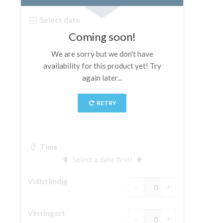
The Arnolfo\'s tower
Vasari Corridor
Palazzo Vecchio
Santa Maria Novella
Santa Croce
Jetzt buchen
Eine Geführte Tour buchen
Only Tickets Fast Track Entrance
DE
ENGLISH
中文
DEUTSCH
FRANÇAIS