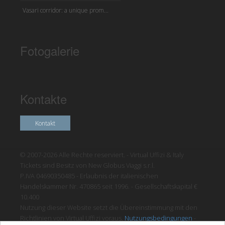
Vasari corridor: a unique prom...
Fotogalerie
Kontakte
Kontakt
© 2007-2026 Alle Rechte reserviert. - Virtual Uffizi & Italy
Tickets sind Besitz von New Globus Viaggi s.r.l.
P.IVA 04690350485 - Erlaubnis der italienischen
Handelskammer Nr. 470865 seit 1996. - Gesellschaftskapital €
10.400
Nutzung dieser Website setzt die Übereinstimmung mit den
Richtlinien von Virtual Uffizi voraus.
Nutzungsbedingungen
-