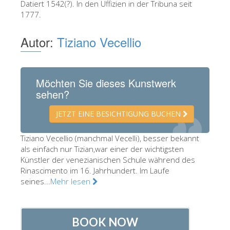
Datiert 1542(?). In den Uffizien in der Tribuna seit
Die Künstler
1777.
Neuen Säle
Autor:
Tiziano Vecellio
Andere Museen
Bargello Museum
Möchten Sie dieses Kunstwerk
Galleria Accademia
sehen?
Palatina Galerie
JETZT EINE BESICHTIGUNG BUCHEN
Medici Kapelle
Tiziano Vecellio (manchmal Vecelli), besser bekannt
San Marco Museum
als einfach nur Tizian,war einer der wichtigsten
Archäologisches Museum
Künstler der venezianischen Schule während des
Rinascimento im 16. Jahrhundert. Im Laufe
Opificio delle Pietre Dure
seines...
Mehr lesen
Museo Galileo
Boboli Gardens