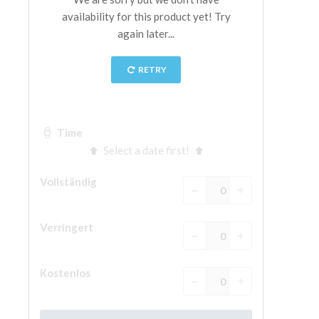
The Arnolfo\'s tower
Vasari Corridor
Palazzo Vecchio
Santa Maria Novella
Santa Croce
Jetzt buchen
Eine Geführte Tour buchen
Only Tickets Fast Track Entrance
DE
ENGLISH
中文
DEUTSCH
FRANÇAIS