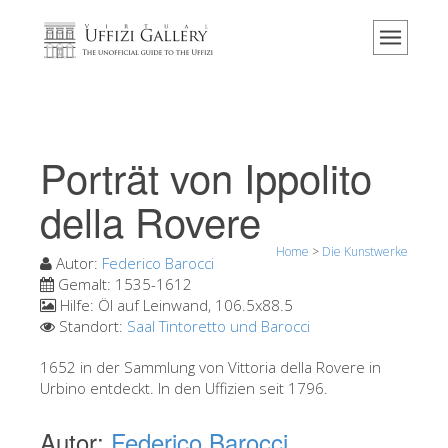
Home
Das Museum
Information
Geschichte
Porträt von Ippolito
Veranstaltungen & Ausstellungen
della Rovere
Besucher Bewertungen
Home
>
Die Kunstwerke
Kontakt
Autor:
Federico Barocci
Gemalt:
1535-1612
Die Uffizien entdecken
Hilfe:
Öl auf Leinwand, 106.5x88.5
Standort:
Saal Tintoretto und Barocci
Jetzt buchen
Virtuelle Tour
1652 in der Sammlung von Vittoria della Rovere in
Urbino entdeckt. In den Uffizien seit 1796.
Die Kunstwerke
Autor:
Federico Barocci
Die Säle