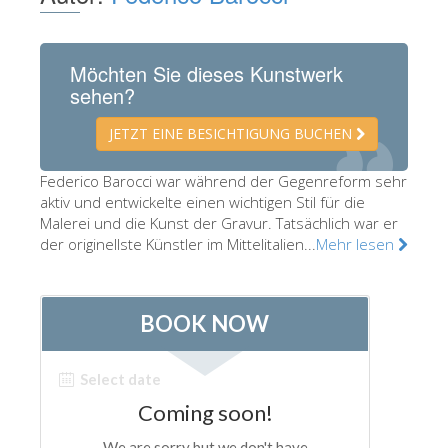
Die Künstler
Neuen Säle
Möchten Sie dieses Kunstwerk
sehen?
Andere Museen
Bargello Museum
JETZT EINE BESICHTIGUNG BUCHEN
Galleria Accademia
Federico Barocci war während der Gegenreform sehr
aktiv und entwickelte einen wichtigen Stil für die
Palatina Galerie
Malerei und die Kunst der Gravur. Tatsächlich war er
Medici Kapelle
der originellste Künstler im Mittelitalien...
Mehr lesen
San Marco Museum
Archäologisches Museum
Opificio delle Pietre Dure
Museo Galileo
Boboli Gardens