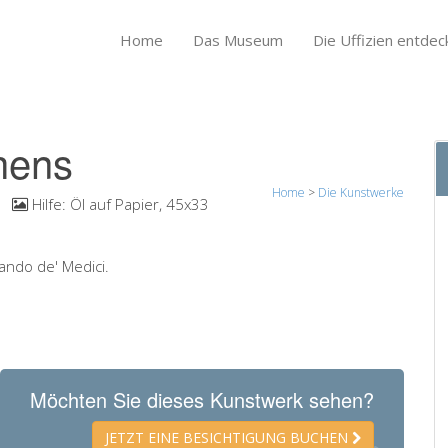
Home
Das Museum
Die Uffizien entdec
hens
Home
>
Die Kunstwerke
Hilfe:
Öl auf Papier, 45x33
ando de' Medici.
Möchten Sie dieses Kunstwerk sehen?
JETZT EINE BESICHTIGUNG BUCHEN