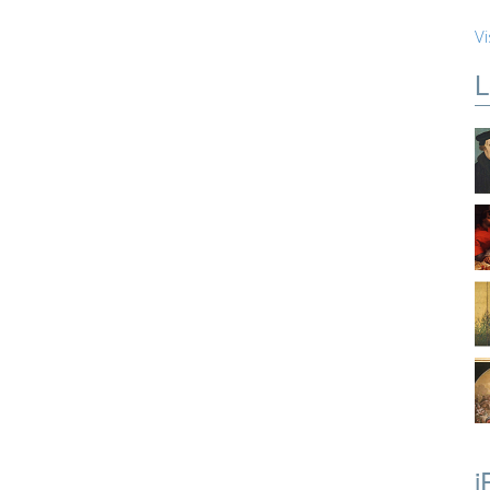
Vi
L
i