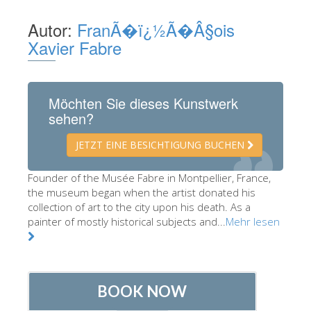
Die Künstler
Autor:
FranÃ�ï¿½Ã�Â§ois
Neuen Säle
Xavier Fabre
Andere Museen
Bargello Museum
Möchten Sie dieses Kunstwerk
sehen?
Galleria Accademia
Palatina Galerie
JETZT EINE BESICHTIGUNG BUCHEN
Medici Kapelle
Founder of the Musée Fabre in Montpellier, France,
San Marco Museum
the museum began when the artist donated his
collection of art to the city upon his death. As a
Archäologisches Museum
painter of mostly historical subjects and...
Mehr lesen
Opificio delle Pietre Dure
Museo Galileo
Boboli Gardens