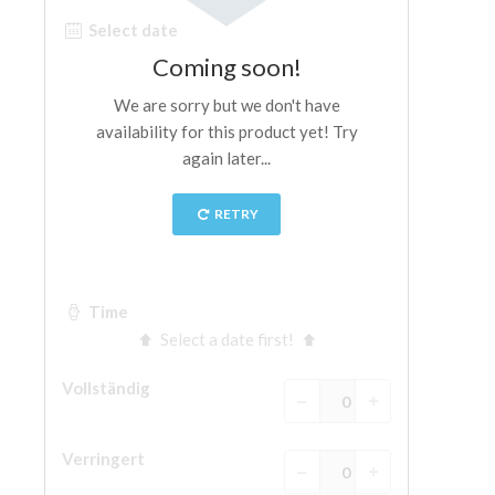
The Arnolfo\'s tower
Vasari Corridor
Palazzo Vecchio
Santa Maria Novella
Santa Croce
Jetzt buchen
Eine Geführte Tour buchen
Only Tickets Fast Track Entrance
DE
ENGLISH
中文
DEUTSCH
FRANÇAIS