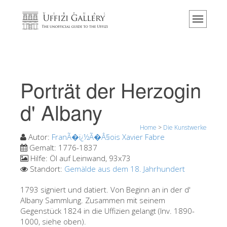
Home
Das Museum
Information
Geschichte
Porträt der Herzogin
Veranstaltungen & Ausstellungen
d' Albany
Besucher Bewertungen
Home
>
Die Kunstwerke
Kontakt
Autor:
FranÃ�ï¿½Ã�Â§ois Xavier Fabre
Die Uffizien entdecken
Gemalt:
1776-1837
Hilfe:
Öl auf Leinwand, 93x73
Jetzt buchen
Standort:
Gemälde aus dem 18. Jahrhundert
Virtuelle Tour
1793 signiert und datiert. Von Beginn an in der d'
Albany Sammlung. Zusammen mit seinem
Die Kunstwerke
Gegenstück 1824 in die Uffizien gelangt (Inv. 1890-
Die Säle
1000, siehe oben).