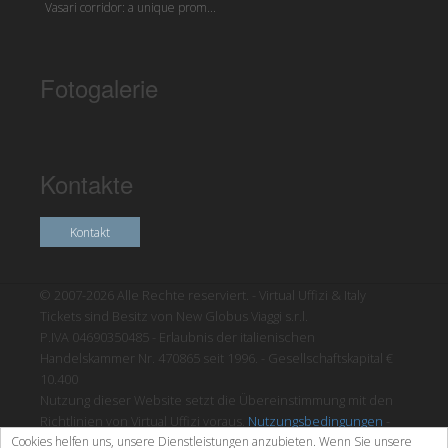
Vasari corridor: a unique prom...
Fotogalerie
Kontakte
Kontakt
© 2007-2026 Alle Rechte reserviert. - Virtual Uffizi & Italy
Tickets sind Besitz von New Globus Viaggi s.r.l.
P.IVA 04690350485 - Erlaubnis der italienischen
Handelskammer Nr. 470865 seit 1996. - Gesellschaftskapital €
10.400
Nutzung dieser Website setzt die Übereinstimmung mit den
Richtlinien von Virtual Uffizi voraus.
Nutzungsbedingungen
-
Cookies helfen uns, unsere Dienstleistungen anzubieten. Wenn Sie unsere
Datenschutzrichtlinien