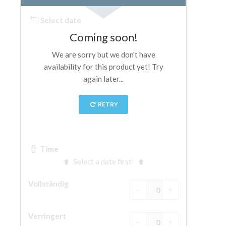
The Arnolfo\'s tower
Vasari Corridor
Palazzo Vecchio
Santa Maria Novella
Santa Croce
Jetzt buchen
Eine Geführte Tour buchen
Only Tickets Fast Track Entrance
DE
ENGLISH
中文
DEUTSCH
FRANÇAIS