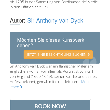
Ab 1705 in der Sammlung von Ferdinando de' Medici.
Die Künstler
In den Uffizien seit 1773.
Neuen Säle
Autor:
Sir Anthony van Dyck
Andere Museen
Bargello Museum
Möchten Sie dieses Kunstwerk
Galleria Accademia
sehen?
Palatina Galerie
JETZT EINE BESICHTIGUNG BUCHEN
Medici Kapelle
Sir Anthony van Dyck war ein flämischer Maler am
San Marco Museum
englischen Hof. Er vor allem als Porträtist von Karl I
Archäologisches Museum
von England (1600-1649), seiner Familie und seines
Hofes, bekannt, gemalt mit einer leichten...
Mehr
Opificio delle Pietre Dure
lesen
Museo Galileo
Boboli Gardens