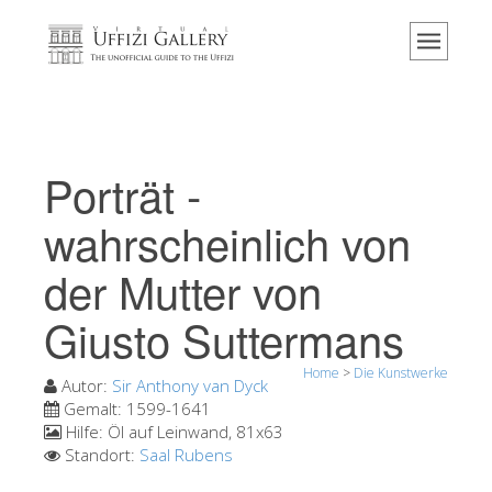
Home
Das Museum
Information
Geschichte
Porträt -
Veranstaltungen & Ausstellungen
wahrscheinlich von
Besucher Bewertungen
der Mutter von
Kontakt
Giusto Suttermans
Die Uffizien entdecken
Jetzt buchen
Home
>
Die Kunstwerke
Autor:
Sir Anthony van Dyck
Virtuelle Tour
Gemalt:
1599-1641
Hilfe:
Öl auf Leinwand, 81x63
Die Kunstwerke
Standort:
Saal Rubens
Die Säle