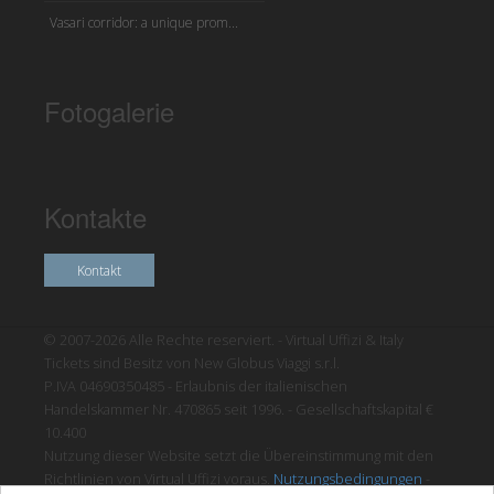
Vasari corridor: a unique prom...
Fotogalerie
Kontakte
Kontakt
© 2007-2026 Alle Rechte reserviert. - Virtual Uffizi & Italy
Tickets sind Besitz von New Globus Viaggi s.r.l.
P.IVA 04690350485 - Erlaubnis der italienischen
Handelskammer Nr. 470865 seit 1996. - Gesellschaftskapital €
10.400
Nutzung dieser Website setzt die Übereinstimmung mit den
Richtlinien von Virtual Uffizi voraus.
Nutzungsbedingungen
-