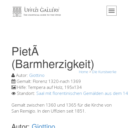
Home
Das Museum
Information
Geschichte
PietÃ
Veranstaltungen & Ausstellungen
(Barmherzigkeit)
Besucher Bewertungen
Home
>
Die Kunstwerke
Kontakt
Autor:
Giottino
Gemalt:
Florenz 1320-nach 1369
Die Uffizien entdecken
Hilfe:
Tempera auf Holz, 195x134
Standort:
Saal mit florentinischen Gemälden aus dem 14
Jetzt buchen
Virtuelle Tour
Gemalt zwischen 1360 und 1365 für die Kirche von
San Remigio. In den Uffizien seit 1851.
Die Kunstwerke
Autor:
Giottino
Die Säle