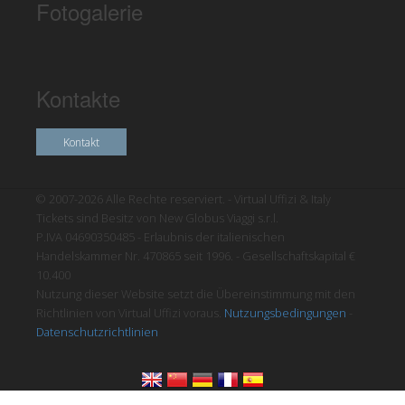
Fotogalerie
Kontakte
Kontakt
© 2007-2026 Alle Rechte reserviert. - Virtual Uffizi & Italy
Tickets sind Besitz von New Globus Viaggi s.r.l.
P.IVA 04690350485 - Erlaubnis der italienischen
Handelskammer Nr. 470865 seit 1996. - Gesellschaftskapital €
10.400
Nutzung dieser Website setzt die Übereinstimmung mit den
Richtlinien von Virtual Uffizi voraus.
Nutzungsbedingungen
-
Datenschutzrichtlinien