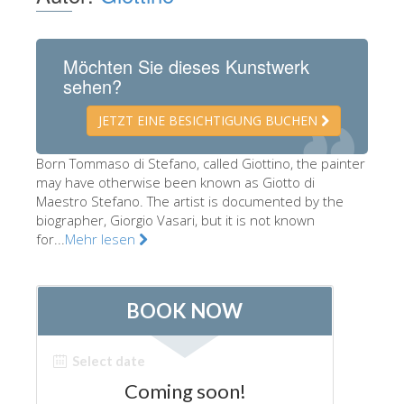
Die Künstler
Neuen Säle
Möchten Sie dieses Kunstwerk
sehen?
Andere Museen
Bargello Museum
JETZT EINE BESICHTIGUNG BUCHEN
Galleria Accademia
Born Tommaso di Stefano, called Giottino, the painter
may have otherwise been known as Giotto di
Palatina Galerie
Maestro Stefano. The artist is documented by the
Medici Kapelle
biographer, Giorgio Vasari, but it is not known
for...
Mehr lesen
San Marco Museum
Archäologisches Museum
Opificio delle Pietre Dure
Museo Galileo
Boboli Gardens