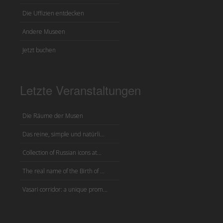
Die Uffizien entdecken
Andere Museen
Jetzt buchen
Letzte Veranstaltungen
Die Räume der Musen
Das reine, simple und natürli...
Collection of Russian icons at...
The real name of the Birth of ...
Vasari corridor: a unique prom...