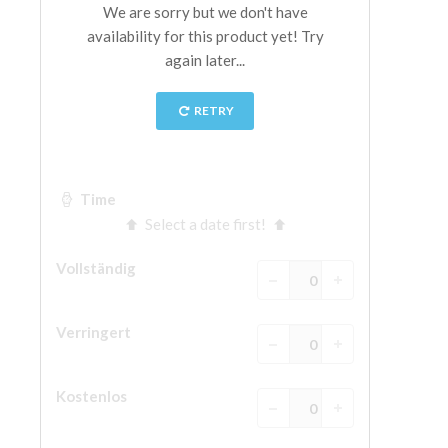
The Arnolfo\'s tower
Vasari Corridor
Palazzo Vecchio
Santa Maria Novella
Santa Croce
Jetzt buchen
Eine Geführte Tour buchen
Only Tickets Fast Track Entrance
DE
ENGLISH
中文
DEUTSCH
FRANÇAIS