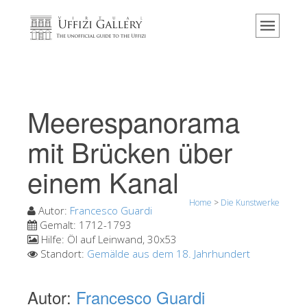
Home
Das Museum
Information
Geschichte
Meerespanorama
Veranstaltungen & Ausstellungen
mit Brücken über
Besucher Bewertungen
einem Kanal
Kontakt
Die Uffizien entdecken
Home
>
Die Kunstwerke
Autor:
Francesco Guardi
Jetzt buchen
Gemalt:
1712-1793
Hilfe:
Öl auf Leinwand, 30x53
Virtuelle Tour
Standort:
Gemälde aus dem 18. Jahrhundert
Die Kunstwerke
Autor:
Francesco Guardi
Die Säle