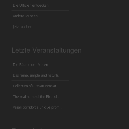
Die Uffizien entdecken
Andere Museen
Jetzt buchen
Letzte Veranstaltungen
Die Räume der Musen
Das reine, simple und natürli...
Collection of Russian icons at...
The real name of the Birth of ...
Vasari corridor: a unique prom...