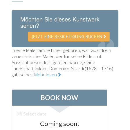
Die Künstler
Neuen Säle
Möchten Sie dieses Kunstwerk
sehen?
Andere Museen
JETZT EINE BESICHTIGUNG BUCHEN
Bargello Museum
Galleria Accademia
In eine Malerfamilie hineingeboren, war Guardi ein
venezianischer Maler, der für seine Bilder mit
Palatina Galerie
Aussicht besonders gefeiert wurde, seine
Landschaftsbilder. Domenico Guardi (1678 – 1716)
Medici Kapelle
gab seine...
Mehr lesen
San Marco Museum
Archäologisches Museum
Opificio delle Pietre Dure
Museo Galileo
Boboli Gardens