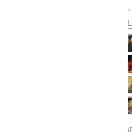
Vi
L
i