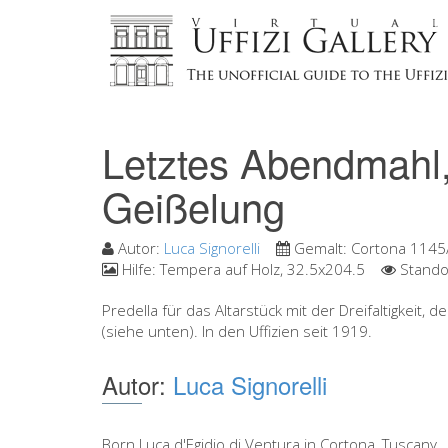
Letztes Abendmahl,
Geißelung
Autor:
Luca Signorelli
Gemalt:
Cortona 1145
Hilfe:
Tempera auf Holz, 32.5x204.5
Stando
Predella für das Altarstück mit der Dreifaltigkeit,
(siehe unten). In den Uffizien seit 1919.
Autor:
Luca Signorelli
Born Luca d'Egidio di Ventura in Cortona, Tuscany,