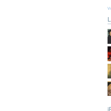
Vi
L
i