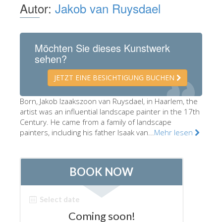
Autor:
Jakob van Ruysdael
Die Künstler
Neuen Säle
Möchten Sie dieses Kunstwerk
Andere Museen
sehen?
Bargello Museum
JETZT EINE BESICHTIGUNG BUCHEN
Galleria Accademia
Palatina Galerie
Born, Jakob Izaakszoon van Ruysdael, in Haarlem, the
artist was an influential landscape painter in the 17th
Medici Kapelle
Century. He came from a family of landscape
painters, including his father Isaak van...
Mehr lesen
San Marco Museum
Archäologisches Museum
Opificio delle Pietre Dure
Museo Galileo
Boboli Gardens