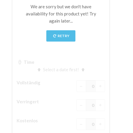
The Arnolfo\'s tower
Vasari Corridor
Palazzo Vecchio
Santa Maria Novella
Santa Croce
Jetzt buchen
Eine Geführte Tour buchen
Only Tickets Fast Track Entrance
DE
ENGLISH
中文
DEUTSCH
FRANÇAIS