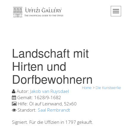
Home
Das Museum
Information
Geschichte
Landschaft mit
Veranstaltungen & Ausstellungen
Hirten und
Besucher Bewertungen
Dorfbewohnern
Kontakt
Die Uffizien entdecken
Home
>
Die Kunstwerke
Autor:
Jakob van Ruysdael
Jetzt buchen
Gemalt:
1628/9-1682
Hilfe:
Öl auf Leinwand, 52x60
Virtuelle Tour
Standort:
Saal Rembrandt
Die Kunstwerke
Signiert. Für die Uffizien in 1797 gekauft.
Die Säle