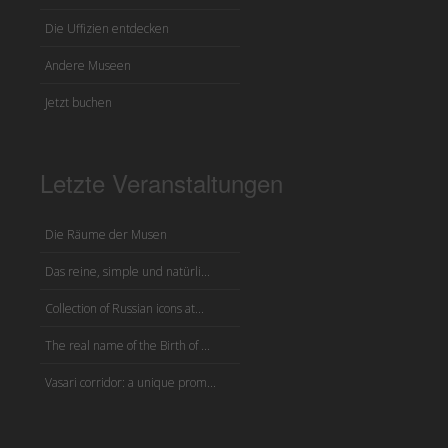
Die Uffizien entdecken
Andere Museen
Jetzt buchen
Letzte Veranstaltungen
Die Räume der Musen
Das reine, simple und natürli...
Collection of Russian icons at...
The real name of the Birth of ...
Vasari corridor: a unique prom...