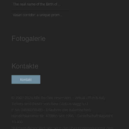
The real name of the Birth of ...
Vasari corridor: a unique prom...
Fotogalerie
Kontakte
Kontakt
© 2007-2026 Alle Rechte reserviert. - Virtual Uffizi & Italy
Tickets sind Besitz von New Globus Viaggi s.r.l.
P.IVA 04690350485 - Erlaubnis der italienischen
Handelskammer Nr. 470865 seit 1996. - Gesellschaftskapital €
10.400
Nutzung dieser Website setzt die Übereinstimmung mit den