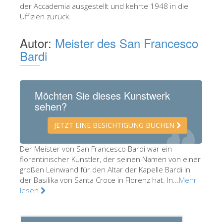
der Accademia ausgestellt und kehrte 1948 in die
Die Künstler
Uffizien zurück.
Neuen Säle
Autor:
Meister des San Francesco
Andere Museen
Bardi
Bargello Museum
Galleria Accademia
Möchten Sie dieses Kunstwerk
Palatina Galerie
sehen?
Medici Kapelle
JETZT EINE BESICHTIGUNG BUCHEN
San Marco Museum
Der Meister von San Francesco Bardi war ein
Archäologisches Museum
florentinischer Künstler, der seinen Namen von einer
großen Leinwand für den Altar der Kapelle Bardi in
Opificio delle Pietre Dure
der Basilika von Santa Croce in Florenz hat. In...
Mehr
Museo Galileo
lesen
Boboli Gardens