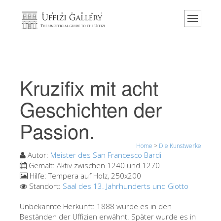
Home
Das Museum
Information
Geschichte
Kruzifix mit acht
Veranstaltungen & Ausstellungen
Geschichten der
Besucher Bewertungen
Passion.
Kontakt
Die Uffizien entdecken
Home
>
Die Kunstwerke
Autor:
Meister des San Francesco Bardi
Jetzt buchen
Gemalt:
Aktiv zwischen 1240 und 1270
Hilfe:
Tempera auf Holz, 250x200
Virtuelle Tour
Standort:
Saal des 13. Jahrhunderts und Giotto
Die Kunstwerke
Unbekannte Herkunft: 1888 wurde es in den
Die Säle
Beständen der Uffizien erwähnt. Später wurde es in