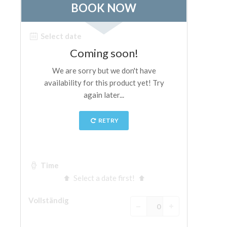
The Arnolfo\'s tower
Vasari Corridor
Palazzo Vecchio
Santa Maria Novella
Santa Croce
Jetzt buchen
Eine Geführte Tour buchen
Only Tickets Fast Track Entrance
DE
ENGLISH
中文
DEUTSCH
FRANÇAIS