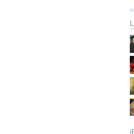
Vi
L
i