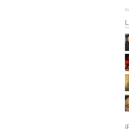
Vi
L
i