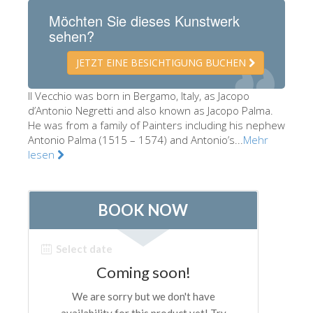
Die Künstler
Möchten Sie dieses Kunstwerk
sehen?
Neuen Säle
JETZT EINE BESICHTIGUNG BUCHEN
Andere Museen
Bargello Museum
Il Vecchio was born in Bergamo, Italy, as Jacopo
d’Antonio Negretti and also known as Jacopo Palma.
Galleria Accademia
He was from a family of Painters including his nephew
Antonio Palma (1515 – 1574) and Antonio’s...
Mehr
Palatina Galerie
lesen
Medici Kapelle
San Marco Museum
Archäologisches Museum
Opificio delle Pietre Dure
Museo Galileo
Boboli Gardens