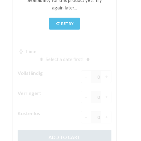
The Arnolfo\'s tower
Vasari Corridor
Palazzo Vecchio
Santa Maria Novella
Santa Croce
Jetzt buchen
Eine Geführte Tour buchen
Only Tickets Fast Track Entrance
DE
ENGLISH
中文
DEUTSCH
FRANÇAIS