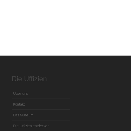
Die Uffizien
Über uns
Kontakt
Das Museum
Die Uffizien entdecken