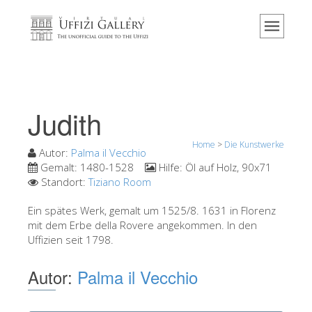
Home
Das Museum
Information
Geschichte
Judith
Veranstaltungen & Ausstellungen
Home
>
Die Kunstwerke
Besucher Bewertungen
Autor:
Palma il Vecchio
Gemalt:
1480-1528
Hilfe:
Öl auf Holz, 90x71
Kontakt
Standort:
Tiziano Room
Die Uffizien entdecken
Ein spätes Werk, gemalt um 1525/8. 1631 in Florenz
mit dem Erbe della Rovere angekommen. In den
Jetzt buchen
Uffizien seit 1798.
Virtuelle Tour
Autor:
Palma il Vecchio
Die Kunstwerke
Die Säle