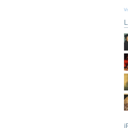
Vi
L
i