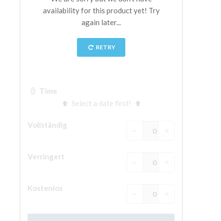
The Arnolfo\'s tower
Vasari Corridor
Palazzo Vecchio
Santa Maria Novella
Santa Croce
Jetzt buchen
Eine Geführte Tour buchen
Only Tickets Fast Track Entrance
DE
ENGLISH
中文
DEUTSCH
FRANÇAIS