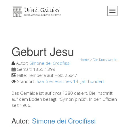
Home
Das Museum
Information
Geschichte
Geburt Jesu
Veranstaltungen & Ausstellungen
Home
>
Die Kunstwerke
Besucher Bewertungen
Autor:
Simone dei Crocifissi
Gemalt:
1355-1399
Kontakt
Hilfe:
Tempera auf Holz, 25x47
Standort:
Saal Sienesisches 14. Jahrhundert
Die Uffizien entdecken
Das Gemälde ist auf circa 1380 datiert. Die Inschrift
Jetzt buchen
auf dem Boden besagt: "Symon pinxit". In den Uffizien
Virtuelle Tour
seit 1906.
Die Kunstwerke
Autor:
Simone dei Crocifissi
Die Säle