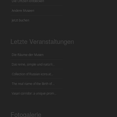
Die Uffizien entdecken
Andere Museen
Jetzt buchen
Letzte Veranstaltungen
Die Räume der Musen
Das reine, simple und natürli...
Collection of Russian icons at...
The real name of the Birth of ...
Vasari corridor: a unique prom...
Fotogalerie