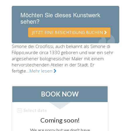
Die Künstler
Möchten Sie dieses Kunstwerk
Neuen Säle
sehen?
Andere Museen
JETZT EINE BESICHTIGUNG BUCHEN
Bargello Museum
Simone dei Crocifissi, auch bekannt als Simone di
Galleria Accademia
Filippo,wurde circa 1330 geboren und war ein sehr
angesehener bolognesischer Maler mit einem
Palatina Galerie
hervorstechenden Atelier in der Stadt. Er
Medici Kapelle
fertigte...
Mehr lesen
San Marco Museum
Archäologisches Museum
Opificio delle Pietre Dure
Museo Galileo
Boboli Gardens