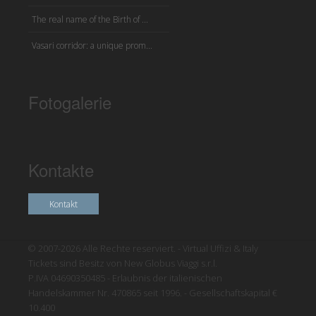
The real name of the Birth of ...
Vasari corridor: a unique prom...
Fotogalerie
Kontakte
Kontakt
© 2007-2026 Alle Rechte reserviert. - Virtual Uffizi & Italy
Tickets sind Besitz von New Globus Viaggi s.r.l.
P.IVA 04690350485 - Erlaubnis der italienischen
Handelskammer Nr. 470865 seit 1996. - Gesellschaftskapital €
10.400