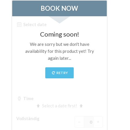
The Arnolfo\'s tower
Vasari Corridor
Palazzo Vecchio
Santa Maria Novella
Santa Croce
Jetzt buchen
Eine Geführte Tour buchen
Only Tickets Fast Track Entrance
DE
ENGLISH
中文
DEUTSCH
FRANÇAIS