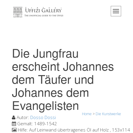
Home
Das Museum
Information
Geschichte
Die Jungfrau
Veranstaltungen & Ausstellungen
erscheint Johannes
Besucher Bewertungen
dem Täufer und
Kontakt
Johannes dem
Die Uffizien entdecken
Jetzt buchen
Evangelisten
Virtuelle Tour
Home
>
Die Kunstwerke
Autor:
Dosso Dossi
Die Kunstwerke
Gemalt:
1489-1542
Die Säle
Hilfe:
Auf Leinwand übertragenes Öl auf Holz , 153x114