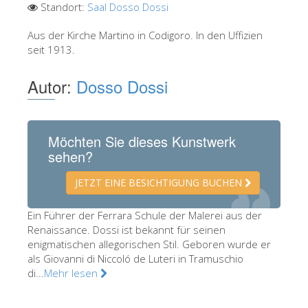
Standort:
Saal Dosso Dossi
Die Künstler
Aus der Kirche Martino in Codigoro. In den Uffizien
Neuen Säle
seit 1913.
Andere Museen
Autor:
Dosso Dossi
Bargello Museum
Galleria Accademia
Möchten Sie dieses Kunstwerk
Palatina Galerie
sehen?
Medici Kapelle
JETZT EINE BESICHTIGUNG BUCHEN
San Marco Museum
Archäologisches Museum
Ein Führer der Ferrara Schule der Malerei aus der
Renaissance. Dossi ist bekannt für seinen
Opificio delle Pietre Dure
enigmatischen allegorischen Stil. Geboren wurde er
als Giovanni di Niccoló de Luteri in Tramuschio
Museo Galileo
di...
Mehr lesen
Boboli Gardens