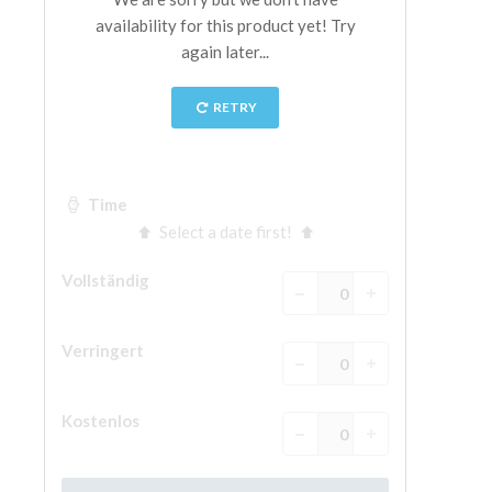
The Arnolfo\'s tower
Vasari Corridor
Palazzo Vecchio
Santa Maria Novella
Santa Croce
Jetzt buchen
Eine Geführte Tour buchen
Only Tickets Fast Track Entrance
DE
ENGLISH
中文
DEUTSCH
FRANÇAIS