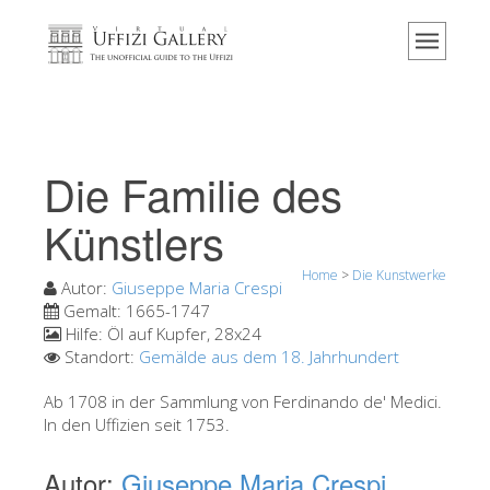
Home
Das Museum
Information
Geschichte
Die Familie des
Veranstaltungen & Ausstellungen
Künstlers
Besucher Bewertungen
Home
>
Die Kunstwerke
Kontakt
Autor:
Giuseppe Maria Crespi
Gemalt:
1665-1747
Die Uffizien entdecken
Hilfe:
Öl auf Kupfer, 28x24
Standort:
Gemälde aus dem 18. Jahrhundert
Jetzt buchen
Virtuelle Tour
Ab 1708 in der Sammlung von Ferdinando de' Medici.
In den Uffizien seit 1753.
Die Kunstwerke
Autor:
Giuseppe Maria Crespi
Die Säle