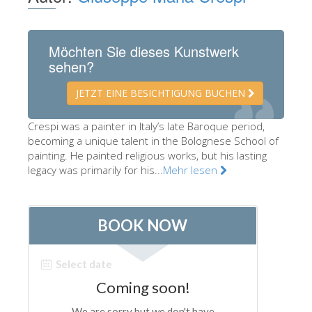
Die Künstler
Neuen Säle
Möchten Sie dieses Kunstwerk
sehen?
Andere Museen
Bargello Museum
JETZT EINE BESICHTIGUNG BUCHEN
Galleria Accademia
Crespi was a painter in Italy’s late Baroque period,
becoming a unique talent in the Bolognese School of
Palatina Galerie
painting. He painted religious works, but his lasting
Medici Kapelle
legacy was primarily for his...
Mehr lesen
San Marco Museum
Archäologisches Museum
Opificio delle Pietre Dure
Museo Galileo
Boboli Gardens