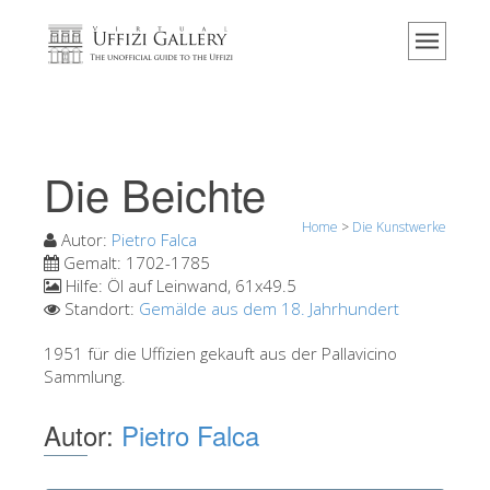
Home
Das Museum
Information
Geschichte
Die Beichte
Veranstaltungen & Ausstellungen
Home
>
Die Kunstwerke
Besucher Bewertungen
Autor:
Pietro Falca
Gemalt:
1702-1785
Kontakt
Hilfe:
Öl auf Leinwand, 61x49.5
Standort:
Gemälde aus dem 18. Jahrhundert
Die Uffizien entdecken
1951 für die Uffizien gekauft aus der Pallavicino
Jetzt buchen
Sammlung.
Virtuelle Tour
Autor:
Pietro Falca
Die Kunstwerke
Die Säle