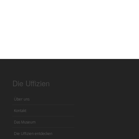
Die Uffizien
Über uns
Kontakt
Das Museum
Die Uffizien entdecken