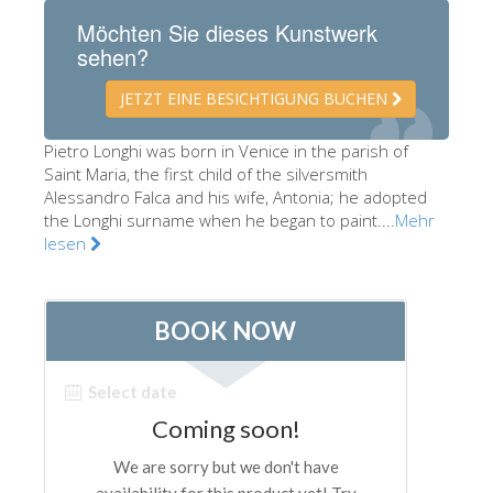
Die Künstler
Möchten Sie dieses Kunstwerk
sehen?
Neuen Säle
JETZT EINE BESICHTIGUNG BUCHEN
Andere Museen
Bargello Museum
Pietro Longhi was born in Venice in the parish of
Saint Maria, the first child of the silversmith
Galleria Accademia
Alessandro Falca and his wife, Antonia; he adopted
the Longhi surname when he began to paint....
Mehr
Palatina Galerie
lesen
Medici Kapelle
San Marco Museum
Archäologisches Museum
Opificio delle Pietre Dure
Museo Galileo
Boboli Gardens