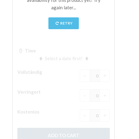
The Arnolfo\'s tower
Vasari Corridor
Palazzo Vecchio
Santa Maria Novella
Santa Croce
Jetzt buchen
Eine Geführte Tour buchen
Only Tickets Fast Track Entrance
DE
ENGLISH
中文
DEUTSCH
FRANÇAIS