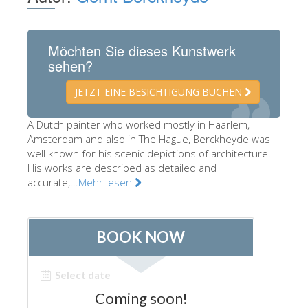
Die Künstler
Neuen Säle
Möchten Sie dieses Kunstwerk
sehen?
Andere Museen
Bargello Museum
JETZT EINE BESICHTIGUNG BUCHEN
Galleria Accademia
A Dutch painter who worked mostly in Haarlem,
Amsterdam and also in The Hague, Berckheyde was
Palatina Galerie
well known for his scenic depictions of architecture.
Medici Kapelle
His works are described as detailed and
accurate,...
Mehr lesen
San Marco Museum
Archäologisches Museum
Opificio delle Pietre Dure
Museo Galileo
Boboli Gardens