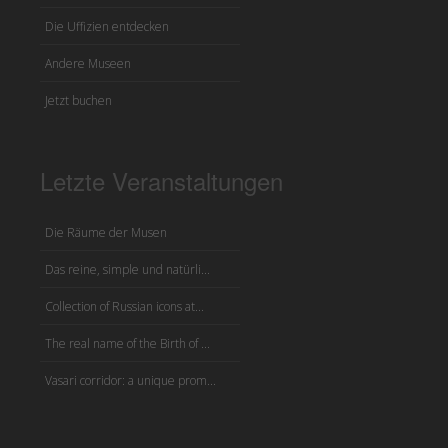
Die Uffizien entdecken
Andere Museen
Jetzt buchen
Letzte Veranstaltungen
Die Räume der Musen
Das reine, simple und natürli...
Collection of Russian icons at...
The real name of the Birth of ...
Vasari corridor: a unique prom...