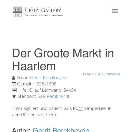
Home
Das Museum
Information
Geschichte
Der Groote Markt in
Veranstaltungen & Ausstellungen
Haarlem
Besucher Bewertungen
Home
>
Die Kunstwerke
Kontakt
Autor:
Gerrit Berckheyde
Gemalt:
1638-1698
Die Uffizien entdecken
Hilfe:
Öl auf Leinwand, 54x64
Standort:
Saal Rembrandt
Jetzt buchen
Virtuelle Tour
1693 signiert und datiert. Aus Poggio Imperiale. In
den Uffizien seit 1796.
Die Kunstwerke
Autor:
Gerrit Berckheyde
Die Säle