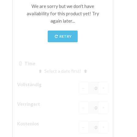
The Arnolfo\'s tower
Vasari Corridor
Palazzo Vecchio
Santa Maria Novella
Santa Croce
Jetzt buchen
Eine Geführte Tour buchen
Only Tickets Fast Track Entrance
DE
ENGLISH
中文
DEUTSCH
FRANÇAIS