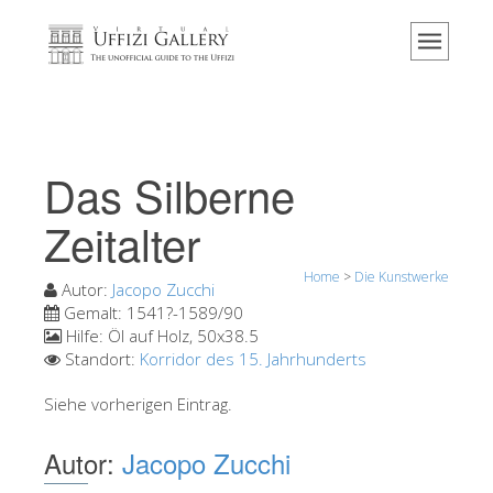
Home
Das Museum
Information
Geschichte
Das Silberne
Veranstaltungen & Ausstellungen
Zeitalter
Besucher Bewertungen
Home
>
Die Kunstwerke
Kontakt
Autor:
Jacopo Zucchi
Gemalt:
1541?-1589/90
Die Uffizien entdecken
Hilfe:
Öl auf Holz, 50x38.5
Standort:
Korridor des 15. Jahrhunderts
Jetzt buchen
Virtuelle Tour
Siehe vorherigen Eintrag.
Die Kunstwerke
Autor:
Jacopo Zucchi
Die Säle