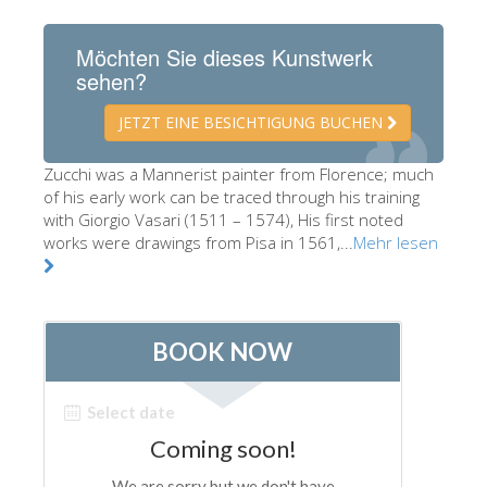
Die Künstler
Möchten Sie dieses Kunstwerk
Neuen Säle
sehen?
Andere Museen
JETZT EINE BESICHTIGUNG BUCHEN
Bargello Museum
Zucchi was a Mannerist painter from Florence; much
Galleria Accademia
of his early work can be traced through his training
with Giorgio Vasari (1511 – 1574), His first noted
Palatina Galerie
works were drawings from Pisa in 1561,...
Mehr lesen
Medici Kapelle
San Marco Museum
Archäologisches Museum
Opificio delle Pietre Dure
Museo Galileo
Boboli Gardens