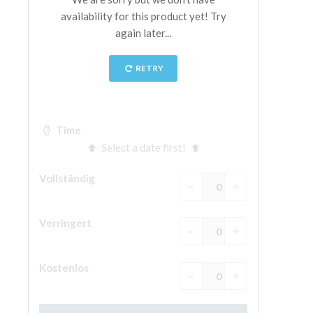
The Arnolfo\'s tower
Vasari Corridor
Palazzo Vecchio
Santa Maria Novella
Santa Croce
Jetzt buchen
Eine Geführte Tour buchen
Only Tickets Fast Track Entrance
DE
ENGLISH
中文
DEUTSCH
FRANÇAIS