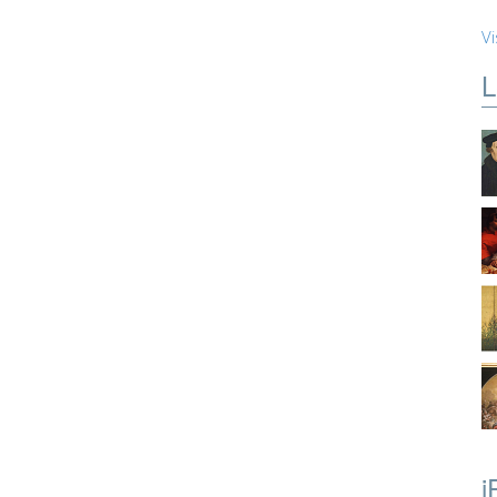
Vi
L
i