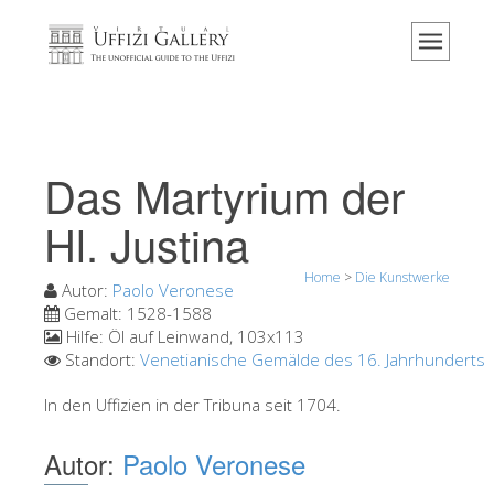
Home
Das Museum
Information
Geschichte
Das Martyrium der
Veranstaltungen & Ausstellungen
Hl. Justina
Besucher Bewertungen
Home
>
Die Kunstwerke
Kontakt
Autor:
Paolo Veronese
Gemalt:
1528-1588
Die Uffizien entdecken
Hilfe:
Öl auf Leinwand, 103x113
Standort:
Venetianische Gemälde des 16. Jahrhunderts
Jetzt buchen
Virtuelle Tour
In den Uffizien in der Tribuna seit 1704.
Die Kunstwerke
Autor:
Paolo Veronese
Die Säle