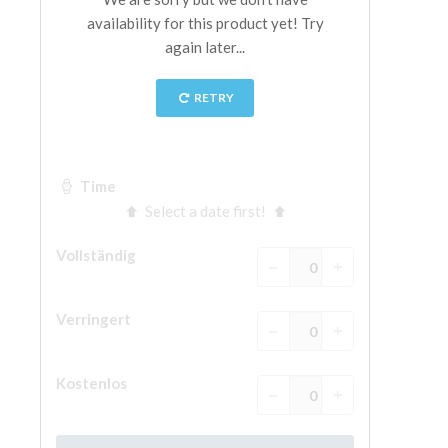
The Arnolfo\'s tower
Vasari Corridor
Palazzo Vecchio
Santa Maria Novella
Santa Croce
Jetzt buchen
Eine Geführte Tour buchen
Only Tickets Fast Track Entrance
DE
ENGLISH
中文
DEUTSCH
FRANÇAIS