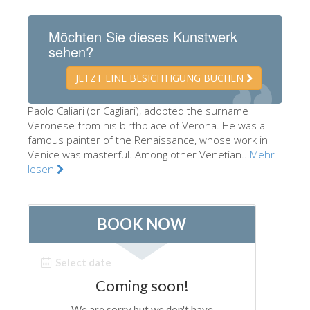
Die Künstler
Möchten Sie dieses Kunstwerk
Neuen Säle
sehen?
Andere Museen
JETZT EINE BESICHTIGUNG BUCHEN
Bargello Museum
Paolo Caliari (or Cagliari), adopted the surname
Galleria Accademia
Veronese from his birthplace of Verona. He was a
famous painter of the Renaissance, whose work in
Palatina Galerie
Venice was masterful. Among other Venetian...
Mehr
Medici Kapelle
lesen
San Marco Museum
Archäologisches Museum
Opificio delle Pietre Dure
Museo Galileo
Boboli Gardens