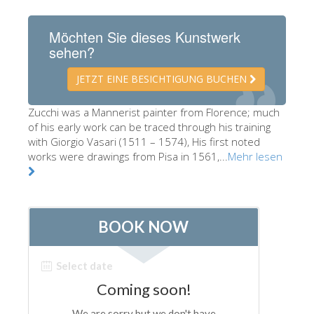
Die Künstler
Möchten Sie dieses Kunstwerk
Neuen Säle
sehen?
Andere Museen
JETZT EINE BESICHTIGUNG BUCHEN
Bargello Museum
Zucchi was a Mannerist painter from Florence; much
Galleria Accademia
of his early work can be traced through his training
with Giorgio Vasari (1511 – 1574), His first noted
Palatina Galerie
works were drawings from Pisa in 1561,...
Mehr lesen
Medici Kapelle
San Marco Museum
Archäologisches Museum
Opificio delle Pietre Dure
Museo Galileo
Boboli Gardens