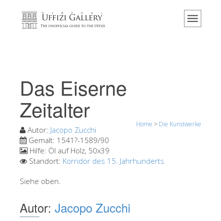
Home
Das Museum
Information
Geschichte
Das Eiserne
Veranstaltungen & Ausstellungen
Zeitalter
Besucher Bewertungen
Home
>
Die Kunstwerke
Kontakt
Autor:
Jacopo Zucchi
Gemalt:
1541?-1589/90
Die Uffizien entdecken
Hilfe:
Öl auf Holz, 50x39
Standort:
Korridor des 15. Jahrhunderts
Jetzt buchen
Virtuelle Tour
Siehe oben.
Die Kunstwerke
Autor:
Jacopo Zucchi
Die Säle