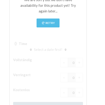
The Arnolfo\'s tower
Vasari Corridor
Palazzo Vecchio
Santa Maria Novella
Santa Croce
Jetzt buchen
Eine Geführte Tour buchen
Only Tickets Fast Track Entrance
DE
ENGLISH
中文
DEUTSCH
FRANÇAIS