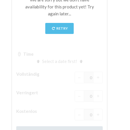
The Arnolfo\'s tower
Vasari Corridor
Palazzo Vecchio
Santa Maria Novella
Santa Croce
Jetzt buchen
Eine Geführte Tour buchen
Only Tickets Fast Track Entrance
DE
ENGLISH
中文
DEUTSCH
FRANÇAIS