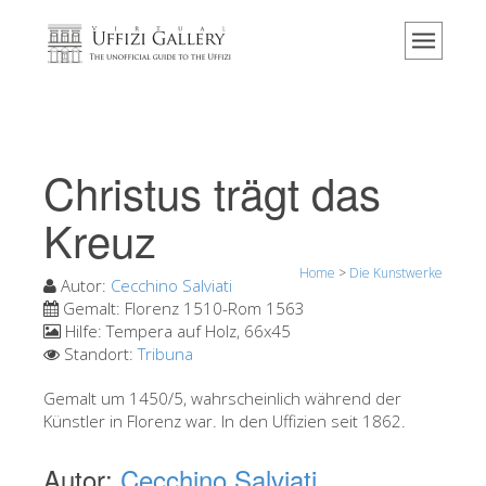
Home
Das Museum
Information
Geschichte
Christus trägt das
Veranstaltungen & Ausstellungen
Kreuz
Besucher Bewertungen
Home
>
Die Kunstwerke
Kontakt
Autor:
Cecchino Salviati
Gemalt:
Florenz 1510-Rom 1563
Die Uffizien entdecken
Hilfe:
Tempera auf Holz, 66x45
Standort:
Tribuna
Jetzt buchen
Virtuelle Tour
Gemalt um 1450/5, wahrscheinlich während der
Künstler in Florenz war. In den Uffizien seit 1862.
Die Kunstwerke
Autor:
Cecchino Salviati
Die Säle