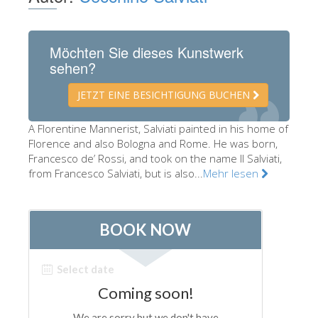
Die Künstler
Neuen Säle
Möchten Sie dieses Kunstwerk
sehen?
Andere Museen
Bargello Museum
JETZT EINE BESICHTIGUNG BUCHEN
Galleria Accademia
A Florentine Mannerist, Salviati painted in his home of
Florence and also Bologna and Rome. He was born,
Palatina Galerie
Francesco de’ Rossi, and took on the name Il Salviati,
Medici Kapelle
from Francesco Salviati, but is also...
Mehr lesen
San Marco Museum
Archäologisches Museum
Opificio delle Pietre Dure
Museo Galileo
Boboli Gardens