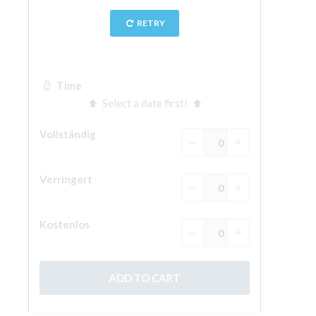
The Arnolfo\'s tower
Vasari Corridor
Palazzo Vecchio
Santa Maria Novella
Santa Croce
Jetzt buchen
Eine Geführte Tour buchen
Only Tickets Fast Track Entrance
DE
ENGLISH
中文
DEUTSCH
FRANÇAIS