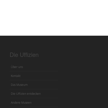
Die Uffizien
Über uns
Kontakt
Das Museum
Die Uffizien entdecken
Andere Museen