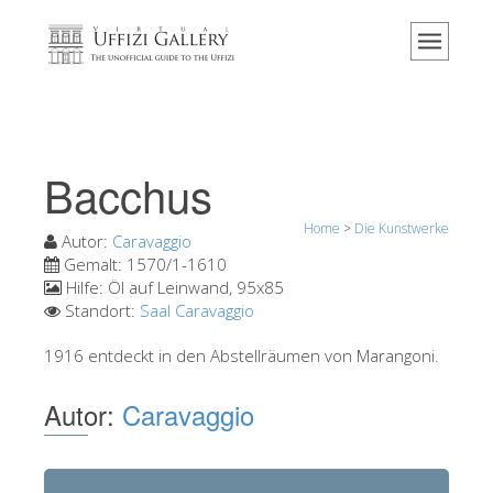
Home
Das Museum
Information
Geschichte
Bacchus
Veranstaltungen & Ausstellungen
Home
>
Die Kunstwerke
Besucher Bewertungen
Autor:
Caravaggio
Gemalt:
1570/1-1610
Kontakt
Hilfe:
Öl auf Leinwand, 95x85
Standort:
Saal Caravaggio
Die Uffizien entdecken
1916 entdeckt in den Abstellräumen von Marangoni.
Jetzt buchen
Virtuelle Tour
Autor:
Caravaggio
Die Kunstwerke
Die Säle