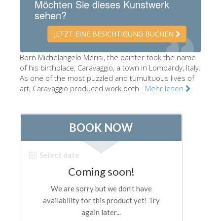
Möchten Sie dieses Kunstwerk
Die Künstler
sehen?
Neuen Säle
JETZT EINE BESICHTIGUNG BUCHEN
Andere Museen
Born Michelangelo Merisi, the painter took the name
Bargello Museum
of his birthplace, Caravaggio, a town in Lombardy, Italy.
As one of the most puzzled and tumultuous lives of
Galleria Accademia
art, Caravaggio produced work both...
Mehr lesen
Palatina Galerie
Medici Kapelle
San Marco Museum
Archäologisches Museum
Opificio delle Pietre Dure
Museo Galileo
Boboli Gardens