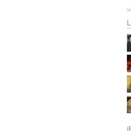
Vi
L
i