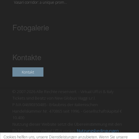
Vasari corridor: a unique prom...
Fotogalerie
Kontakte
Kontakt
© 2007-2026 Alle Rechte reserviert. - Virtual Uffizi & Italy
Tickets sind Besitz von New Globus Viaggi s.r.l.
P.IVA 04690350485 - Erlaubnis der italienischen
Handelskammer Nr. 470865 seit 1996. - Gesellschaftskapital €
10.400
Nutzung dieser Website setzt die Übereinstimmung mit den
Richtlinien von Virtual Uffizi voraus.
Nutzungsbedingungen
-
Cookies helfen uns, unsere Dienstleistungen anzubieten. Wenn Sie unsere
Datenschutzrichtlinien