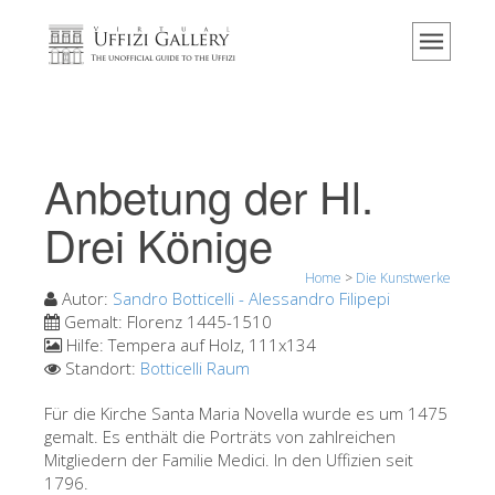
Home
Das Museum
Information
Geschichte
Anbetung der Hl.
Veranstaltungen & Ausstellungen
Drei Könige
Besucher Bewertungen
Home
>
Die Kunstwerke
Kontakt
Autor:
Sandro Botticelli - Alessandro Filipepi
Die Uffizien entdecken
Gemalt:
Florenz 1445-1510
Hilfe:
Tempera auf Holz, 111x134
Jetzt buchen
Standort:
Botticelli Raum
Virtuelle Tour
Für die Kirche Santa Maria Novella wurde es um 1475
gemalt. Es enthält die Porträts von zahlreichen
Die Kunstwerke
Mitgliedern der Familie Medici. In den Uffizien seit
Die Säle
1796.