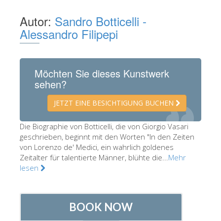
Die Künstler
Autor:
Sandro Botticelli -
Neuen Säle
Alessandro Filipepi
Andere Museen
Bargello Museum
Möchten Sie dieses Kunstwerk
sehen?
Galleria Accademia
Palatina Galerie
JETZT EINE BESICHTIGUNG BUCHEN
Medici Kapelle
Die Biographie von Botticelli, die von Giorgio Vasari
San Marco Museum
geschrieben, beginnt mit den Worten "In den Zeiten
von Lorenzo de' Medici, ein wahrlich goldenes
Archäologisches Museum
Zeitalter für talentierte Männer, blühte die...
Mehr
lesen
Opificio delle Pietre Dure
Museo Galileo
Boboli Gardens