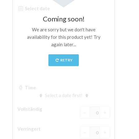
The Arnolfo\'s tower
Vasari Corridor
Palazzo Vecchio
Santa Maria Novella
Santa Croce
Jetzt buchen
Eine Geführte Tour buchen
Only Tickets Fast Track Entrance
DE
ENGLISH
中文
DEUTSCH
FRANÇAIS