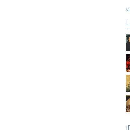
Vi
L
i