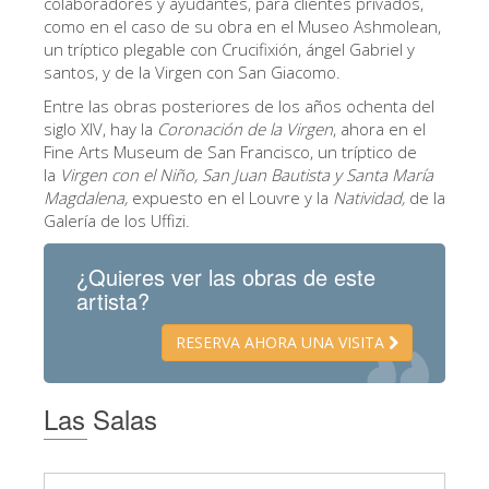
colaboradores y ayudantes, para clientes privados,
Los Artistas
como en el caso de su obra en el Museo Ashmolean,
un tríptico plegable con Crucifixión, ángel Gabriel y
Las nuevas salas
santos, y de la Virgen con San Giacomo.
Otros Museos
Entre las obras posteriores de los años ochenta del
siglo XIV, hay la
Coronación de la Virgen
, ahora en el
Museo del Bargello
Fine Arts Museum de San Francisco, un tríptico de
la
Virgen con el Niño, San Juan Bautista y Santa María
Galería de la Academia
Magdalena
,
expuesto en el Louvre y la
Natividad,
de la
Galería de los Uffizi.
Galería Palatina
Capillas de los Medici
¿Quieres ver las obras de este
artista?
Museo de San Marcos
Museo Arqueológico
RESERVA AHORA UNA VISITA
El Taller de las Piedras Duras
Las Salas
Museo Galileo
Jardín de Boboli