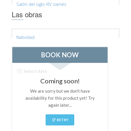
La Torre de Arnolfo
Salón del siglo XIV sienés
Las obras
Corredor de Vasari
Palazzo Vecchio
Santa Maria Novella
Natividad
Santa Croce
Reserve ahora
Reserve una visita guiada
Sólo billetes con entrada rápida
ES
ENGLISH
中文
DEUTSCH
FRANÇAIS