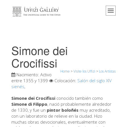
Home
El Museo
Información
Historia
Simone dei
Eventos y exposiciones
Crocifissi
Los comentarios de los visitantes
Home
>
Visite los Uffizi
>
Los Artistas
Contáctenos
Nacimiento:
Activo
entre 1355 y 1399
Colocación:
Salón del siglo XIV
Visite los Uffizi
sienés
,
Reserve ahora
Simone dei Crocifissi
conocido también como
Visita virtual
Simone di Filippo
, nació probablemente alrededor
de 1330, y fue un
pintor boloñés
muy acreditado,
Las obras
con un laboratorio de relieve en la ciudad. Hizo
muchas obras devocionales, eventualmente con
Las salas