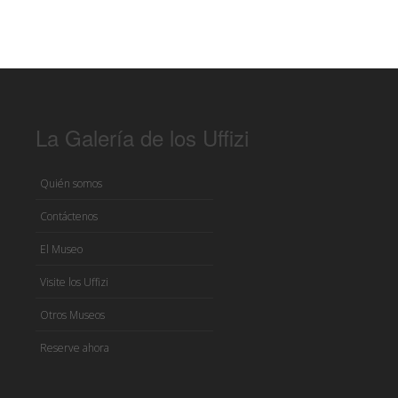
La Galería de los Uffizi
Quién somos
Contáctenos
El Museo
Visite los Uffizi
Otros Museos
Reserve ahora