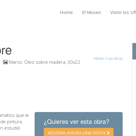
Home
El Museo
Visite los Uff
bre
Home
>
Las obras
Marco:
Óleo sobre madera, 30x22
amático que le
¿Quieres ver esta obra?
 de pintura
en estudió
RESERVA AHORA UNA VISITA