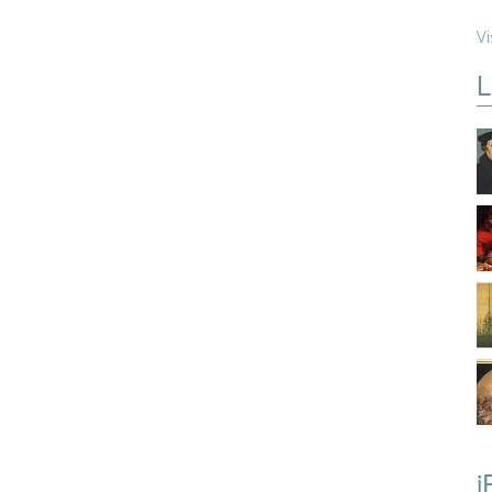
Vi
L
i