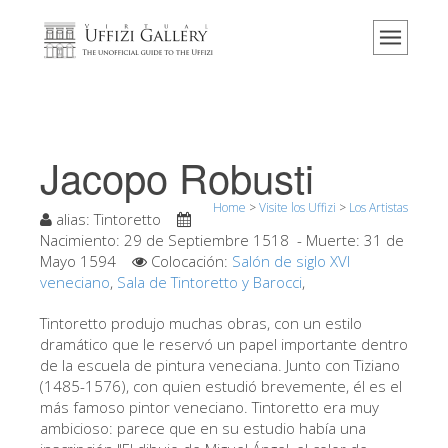
Home
El Museo
Información
Historia
Jacopo Robusti
Eventos y exposiciones
Home
>
Visite los Uffizi
>
Los Artistas
Los comentarios de los visitantes
alias:
Tintoretto
Nacimiento:
29 de Septiembre 1518
- Muerte:
31 de
Contáctenos
Mayo 1594
Colocación:
Salón de siglo XVI
veneciano
,
Sala de Tintoretto y Barocci
,
Visite los Uffizi
Tintoretto produjo muchas obras, con un estilo
Reserve ahora
dramático que le reservó un papel importante dentro
Visita virtual
de la escuela de pintura veneciana. Junto con Tiziano
(1485-1576), con quien estudió brevemente, él es el
Las obras
más famoso pintor veneciano. Tintoretto era muy
ambicioso: parece que en su estudio había una
Las salas