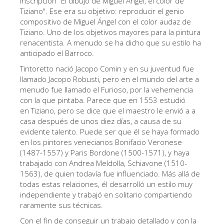
inscripción "El dibujo de Miguel Ángel, el color de
Tiziano". Ese era su objetivo: reproducir el genio
Los Artistas
compositivo de Miguel Ángel con el color audaz de
Las nuevas salas
Tiziano. Uno de los objetivos mayores para la pintura
renacentista. A menudo se ha dicho que su estilo ha
Otros Museos
anticipado el Barroco.
Museo del Bargello
Tintoretto nació Jacopo Comin y en su juventud fue
llamado Jacopo Robusti, pero en el mundo del arte a
Galería de la Academia
menudo fue llamado el Furioso, por la vehemencia
con la que pintaba. Parece que en 1553 estudió
Galería Palatina
en Tiziano, pero se dice que el maestro le envió a a
Capillas de los Medici
casa después de unos diez días, a causa de su
evidente talento. Puede ser que él se haya formado
Museo de San Marcos
en los pintores venecianos Bonifacio Veronese
(1487-1557) y Paris Bordone (1500-1571), y haya
Museo Arqueológico
trabajado con Andrea Meldolla, Schiavone (1510-
El Taller de las Piedras Duras
1563), de quien todavía fue influenciado. Más allá de
todas estas relaciones, él desarrolló un estilo muy
Museo Galileo
independiente y trabajó en solitario compartiendo
raramente sus técnicas.
Jardín de Boboli
Con el fin de conseguir un trabajo detallado y con la