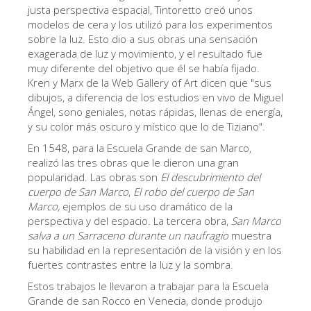
La Torre de Arnolfo
justa perspectiva espacial, Tintoretto creó unos
modelos de cera y los utilizó para los experimentos
Corredor de Vasari
sobre la luz. Esto dio a sus obras una sensación
exagerada de luz y movimiento, y el resultado fue
Palazzo Vecchio
muy diferente del objetivo que él se había fijado.
Santa Maria Novella
Kren y Marx de la Web Gallery of Art dicen que "sus
dibujos, a diferencia de los estudios en vivo de Miguel
Santa Croce
Ángel, sono geniales, notas rápidas, llenas de energía,
y su color más oscuro y místico que lo de Tiziano".
Reserve ahora
En 1548, para la Escuela Grande de san Marco,
Reserve una visita guiada
realizó las tres obras que le dieron una gran
popularidad. Las obras son
El descubrimiento del
Sólo billetes con entrada rápida
cuerpo de San Marco
,
El robo del cuerpo de San
ES
Marco,
ejemplos de su uso dramático de la
perspectiva y del espacio. La tercera obra,
San Marco
ENGLISH
salva a un Sarraceno durante un naufragio
muestra
su habilidad en la representación de la visión y en los
中文
fuertes contrastes entre la luz y la sombra.
DEUTSCH
Estos trabajos le llevaron a trabajar para la Escuela
Grande de san Rocco en Venecia, donde produjo
FRANÇAIS