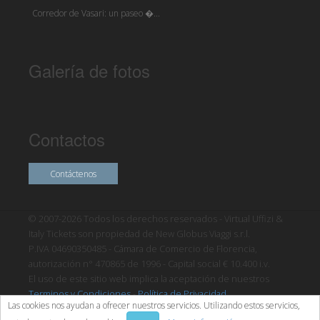
Corredor de Vasari: un paseo �...
Galería de fotos
Contactos
Contáctenos
© 2007-2026 Todos los derechos reservados - Virtual Uffizi &
Italy Tickets son propiedad de New Globus Viaggi s.r.l.
P.IVA 04690350485 - Cámara de Comercio de Florencia,
autorización n° 470865 de 1996 - Capital social € 10.400 i.v.
El uso de este sitio web implica la aceptación de nuestros
Terminos y Condiciones
-
Política de Privacidad
Las cookies nos ayudan a ofrecer nuestros servicios. Utilizando estos servicios,