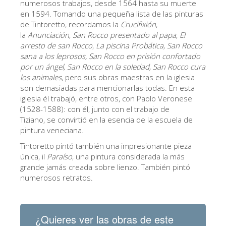
numerosos trabajos, desde 1564 hasta su muerte
ESPAÑOL
en 1594. Tomando una pequeña lista de las pinturas
de Tintoretto, recordamos la
Crucifixión
,
la
Anunciación
,
San Rocco presentado al papa
,
El
arresto de san Rocco
,
La piscina Probática, San Rocco
sana a los leprosos, San Rocco en prisión confortado
por un ángel, San Rocco en la soledad, San Rocco cura
los animales
, pero sus obras maestras en la iglesia
son demasiadas para mencionarlas todas. En esta
iglesia él trabajó, entre otros, con Paolo Veronese
(1528-1588): con él, junto con el trabajo de
Tiziano, se convirtió en la esencia de la escuela de
pintura veneciana.
Tintoretto pintó también una impresionante pieza
única, il
Paraíso
, una pintura considerada la más
grande jamás creada sobre lienzo. También pintó
numerosos retratos.
¿Quieres ver las obras de este