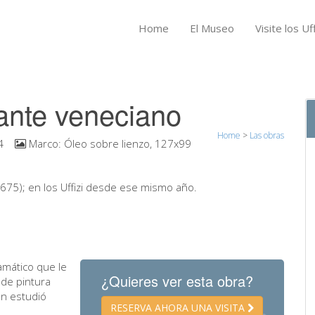
Home
El Museo
Visite los Uff
rante veneciano
Home
>
Las obras
4
Marco:
Óleo sobre lienzo, 127x99
1675); en los Uffizi desde ese mismo año.
amático que le
¿Quieres ver esta obra?
 de pintura
en estudió
RESERVA AHORA UNA VISITA