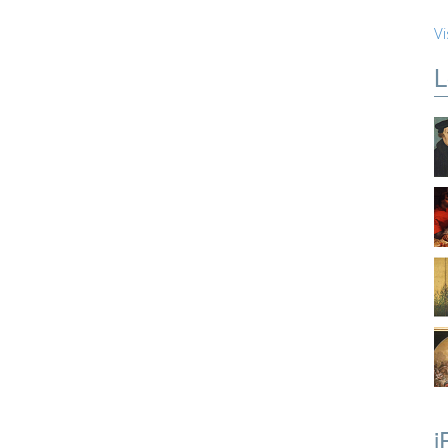
Vi
L
i