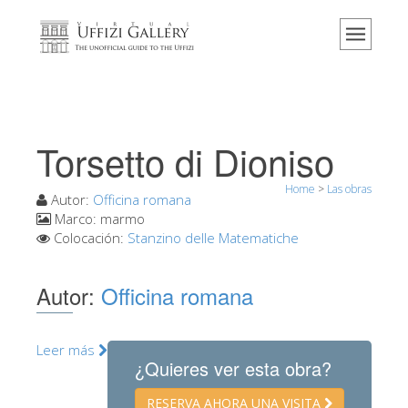
Home
El Museo
Información
Historia
Torsetto di Dioniso
Eventos y exposiciones
Home
>
Las obras
Los comentarios de los visitantes
Autor:
Officina romana
Marco:
marmo
Contáctenos
Colocación:
Stanzino delle Matematiche
Visite los Uffizi
Autor:
Officina romana
Reserve ahora
Visita virtual
Leer más
Las obras
¿Quieres ver esta obra?
Las salas
RESERVA AHORA UNA VISITA