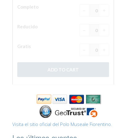
La Torre de Arnolfo
Corredor de Vasari
Palazzo Vecchio
Santa Maria Novella
Santa Croce
Reserve ahora
Reserve una visita guiada
Sólo billetes con entrada rápida
ES
ENGLISH
中文
DEUTSCH
Visita el sitio oficial del Polo Museale Fiorentino.
FRANÇAIS
Los últimos eventos