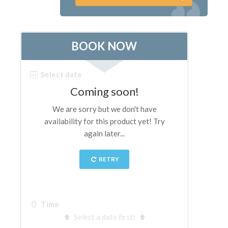
Los Artistas
Las nuevas salas
Otros Museos
Museo del Bargello
Galería de la Academia
Galería Palatina
Capillas de los Medici
Museo de San Marcos
Museo Arqueológico
El Taller de las Piedras Duras
Museo Galileo
Jardín de Boboli