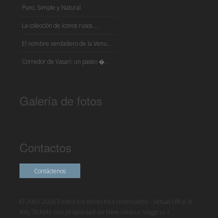
Puro, Simple y Natural
La colección de iconos rusos ...
El nombre verdadero de la Venu...
Corredor de Vasari: un paseo �...
Galería de fotos
Contactos
Contáctenos
© 2007-2026 Todos los derechos reservados - Virtual Uffizi &
Italy Tickets son propiedad de New Globus Viaggi s.r.l.