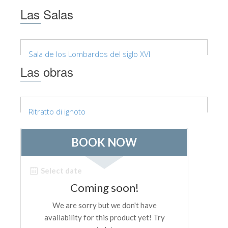
Las Salas
Los Artistas
Las nuevas salas
Otros Museos
Sala de los Lombardos del siglo XVI
Museo del Bargello
Las obras
Galería de la Academia
Galería Palatina
Ritratto di ignoto
Capillas de los Medici
Museo de San Marcos
Museo Arqueológico
El Taller de las Piedras Duras
Museo Galileo
Jardín de Boboli