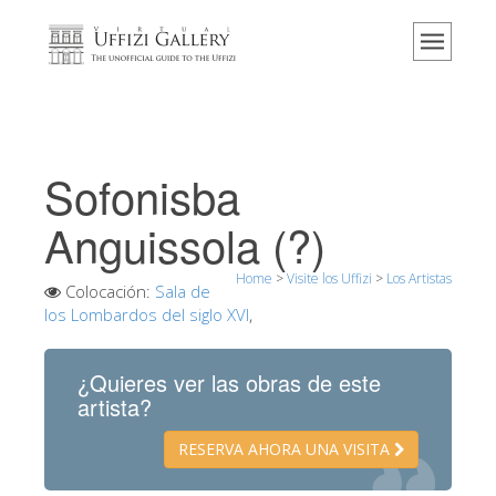
Home
El Museo
Información
Historia
Sofonisba
Eventos y exposiciones
Anguissola (?)
Los comentarios de los visitantes
Home
>
Visite los Uffizi
>
Los Artistas
Contáctenos
Colocación:
Sala de
los Lombardos del siglo XVI
,
Visite los Uffizi
Reserve ahora
¿Quieres ver las obras de este
Visita virtual
artista?
Las obras
RESERVA AHORA UNA VISITA
Las salas