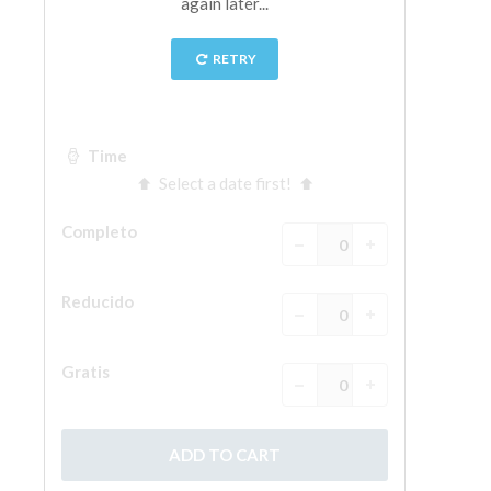
La Torre de Arnolfo
Corredor de Vasari
Palazzo Vecchio
Santa Maria Novella
Santa Croce
Reserve ahora
Reserve una visita guiada
Sólo billetes con entrada rápida
ES
ENGLISH
中文
DEUTSCH
FRANÇAIS