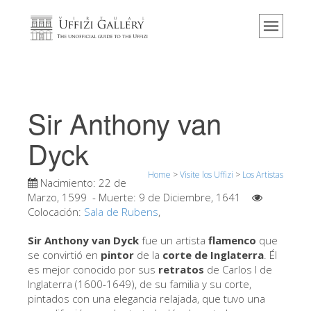
Home
El Museo
Información
Historia
Sir Anthony van
Eventos y exposiciones
Dyck
Los comentarios de los visitantes
Home
>
Visite los Uffizi
>
Los Artistas
Contáctenos
Nacimiento:
22 de
Marzo, 1599
- Muerte:
9 de Diciembre, 1641
Visite los Uffizi
Colocación:
Sala de Rubens
,
Reserve ahora
Sir Anthony van Dyck
fue un artista
flamenco
que
Visita virtual
se convirtió en
pintor
de la
corte de Inglaterra
. Él
es mejor conocido por sus
retratos
de Carlos I de
Las obras
Inglaterra (1600-1649), de su familia y su corte,
pintados con una elegancia relajada, que tuvo una
Las salas