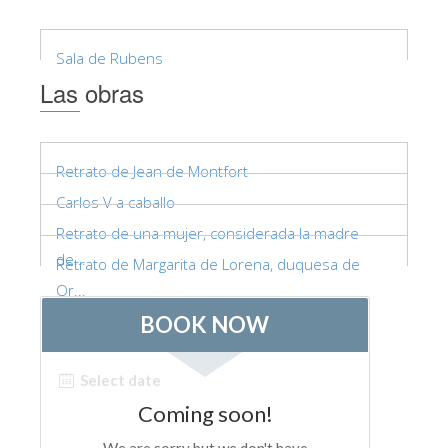
ESPAÑOL
Sala de Rubens
Las obras
Retrato de Jean de Montfort
Carlos V a caballo
Retrato de una mujer, considerada la madre
de...
Retrato de Margarita de Lorena, duquesa de
Or...