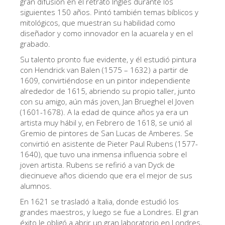
gran difusión en el retrato Inglés durante los
Los Artistas
siguientes 150 años. Pintó también temas bíblicos y
mitológicos, que muestran su habilidad como
Las nuevas salas
diseñador y como innovador en la acuarela y en el
grabado.
Otros Museos
Su talento pronto fue evidente, y él estudió pintura
Museo del Bargello
con Hendrick van Balen (1575 – 1632) a partir de
1609, convirtiéndose en un pintor independiente
Galería de la Academia
alrededor de 1615, abriendo su propio taller, junto
con su amigo, aún más joven, Jan Brueghel el Joven
Galería Palatina
(1601-1678). A la edad de quince años ya era un
Capillas de los Medici
artista muy hábil y, en Febrero de 1618, se unió al
Gremio de pintores de San Lucas de Amberes. Se
Museo de San Marcos
convirtió en asistente de Pieter Paul Rubens (1577-
1640), que tuvo una inmensa influencia sobre el
Museo Arqueológico
joven artista. Rubens se refirió a van Dyck de
El Taller de las Piedras Duras
diecinueve años diciendo que era el mejor de sus
alumnos.
Museo Galileo
En 1621 se trasladó a Italia, donde estudió los
Jardín de Boboli
grandes maestros, y luego se fue a Londres. El gran
éxito le obligó a abrir un gran laboratorio en Londres,