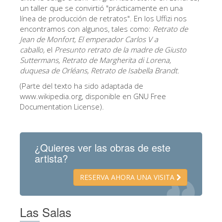
La Torre de Arnolfo
un taller que se convirtió "prácticamente en una
línea de producción de retratos". En los Uffizi nos
Corredor de Vasari
encontramos con algunos, tales como:
Retrato de
Palazzo Vecchio
Jean de Monfort,
El emperador Carlos V a
caballo,
el
Presunto retrato de la madre de Giusto
Santa Maria Novella
Suttermans,
Retrato de Margherita di Lorena,
duquesa de Orléans, Retrato de Isabella Brandt.
Santa Croce
(Parte del texto ha sido adaptada de
Reserve ahora
www.wikipedia.org, disponible en GNU Free
Documentation License).
Reserve una visita guiada
Sólo billetes con entrada rápida
¿Quieres ver las obras de este
ES
artista?
ENGLISH
RESERVA AHORA UNA VISITA
中文
DEUTSCH
Las Salas
FRANÇAIS