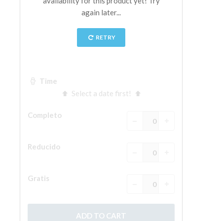
La Torre de Arnolfo
Corredor de Vasari
Palazzo Vecchio
Santa Maria Novella
Santa Croce
Reserve ahora
Reserve una visita guiada
Sólo billetes con entrada rápida
ES
ENGLISH
中文
DEUTSCH
FRANÇAIS