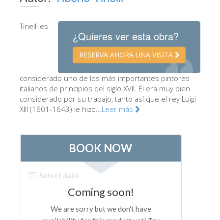
Los Artistas
Tinelli es
Las nuevas salas
¿Quieres ver esta obra?
Otros Museos
RESERVA AHORA UNA VISITA
Museo del Bargello
considerado uno de los más importantes pintores
Galería de la Academia
italianos de principios del siglo XVII. Él era muy bien
considerado por su trabajo, tanto así que el rey Luigi
Galería Palatina
XIII (1601-1643) le hizo...
Leer más
Capillas de los Medici
Museo de San Marcos
Museo Arqueológico
El Taller de las Piedras Duras
Museo Galileo
Jardín de Boboli