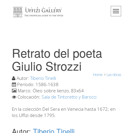
Home
El Museo
Información
Historia
Retrato del poeta
Eventos y exposiciones
Giulio Strozzi
Los comentarios de los visitantes
Home
>
Las obras
Contáctenos
Autor:
Tiberio Tinelli
Período:
1586-1638
Visite los Uffizi
Marco:
Óleo sobre lienzo, 83x64
Colocación:
Sala de Tintoretto y Barocci
Reserve ahora
Visita virtual
En la colección Del Sera en Venecia hasta 1672; en
los Uffizi desde 1795.
Las obras
Autor:
Tiberio Tinelli
Las salas