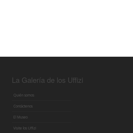
La Galería de los Uffizi
Quién somos
Contáctenos
El Museo
Visite los Uffizi