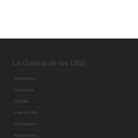
La Galería de los Uffizi
Quién somos
Contáctenos
El Museo
Visite los Uffizi
Otros Museos
Reserve ahora