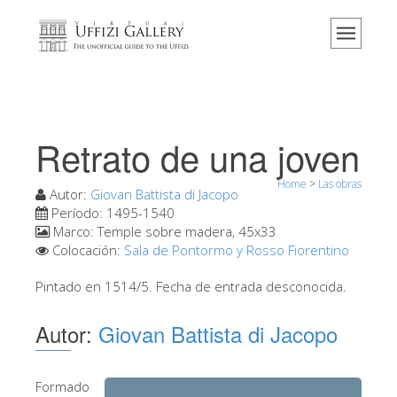
Home
El Museo
Información
Historia
Retrato de una joven
Eventos y exposiciones
Home
>
Las obras
Los comentarios de los visitantes
Autor:
Giovan Battista di Jacopo
Período:
1495-1540
Contáctenos
Marco:
Temple sobre madera, 45x33
Colocación:
Sala de Pontormo y Rosso Fiorentino
Visite los Uffizi
Pintado en 1514/5. Fecha de entrada desconocida.
Reserve ahora
Visita virtual
Autor:
Giovan Battista di Jacopo
Las obras
Las salas
Formado