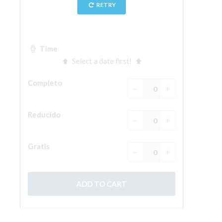
La Torre de Arnolfo
Corredor de Vasari
Palazzo Vecchio
Santa Maria Novella
Santa Croce
Reserve ahora
Reserve una visita guiada
Sólo billetes con entrada rápida
ES
ENGLISH
中文
DEUTSCH
FRANÇAIS