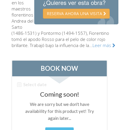
¿Quieres ver esta obra?
en los
Los Artistas
maestros
RESERVA AHORA UNA VISITA
florentinos
Las nuevas salas
Andrea del
Sarto
Otros Museos
(1486-1531) y Pontormo (1494-1557), Fiorentino
Museo del Bargello
tomó el apodo Rosso para el pelo de color rojo
brillante. Trabajó bajo la influencia de la...
Leer más
Galería de la Academia
Galería Palatina
Capillas de los Medici
Museo de San Marcos
Museo Arqueológico
El Taller de las Piedras Duras
Museo Galileo
Jardín de Boboli