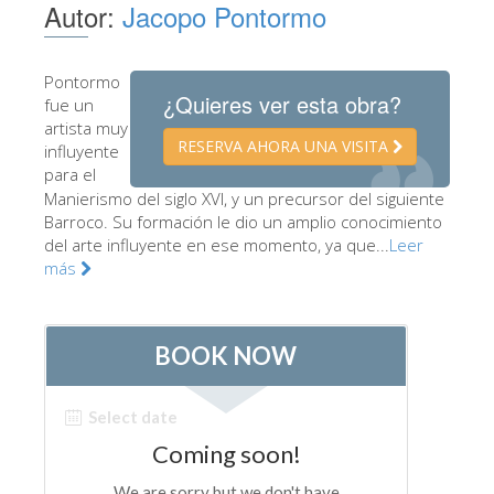
Autor:
Jacopo Pontormo
Los Artistas
Las nuevas salas
Pontormo
¿Quieres ver esta obra?
Otros Museos
fue un
artista muy
Museo del Bargello
RESERVA AHORA UNA VISITA
influyente
para el
Galería de la Academia
Manierismo del siglo XVI, y un precursor del siguiente
Barroco. Su formación le dio un amplio conocimiento
Galería Palatina
del arte influyente en ese momento, ya que...
Leer
Capillas de los Medici
más
Museo de San Marcos
Museo Arqueológico
El Taller de las Piedras Duras
Museo Galileo
Jardín de Boboli