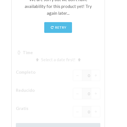
La Torre de Arnolfo
Corredor de Vasari
Palazzo Vecchio
Santa Maria Novella
Santa Croce
Reserve ahora
Reserve una visita guiada
Sólo billetes con entrada rápida
ES
ENGLISH
中文
DEUTSCH
FRANÇAIS