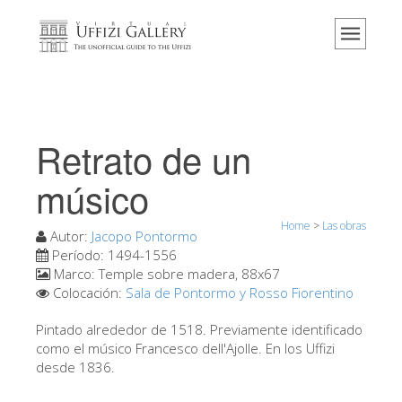
Home
El Museo
Información
Historia
Retrato de un
Eventos y exposiciones
músico
Los comentarios de los visitantes
Home
>
Las obras
Contáctenos
Autor:
Jacopo Pontormo
Período:
1494-1556
Visite los Uffizi
Marco:
Temple sobre madera, 88x67
Colocación:
Sala de Pontormo y Rosso Fiorentino
Reserve ahora
Visita virtual
Pintado alrededor de 1518. Previamente identificado
como el músico Francesco dell'Ajolle. En los Uffizi
Las obras
desde 1836.
Las salas