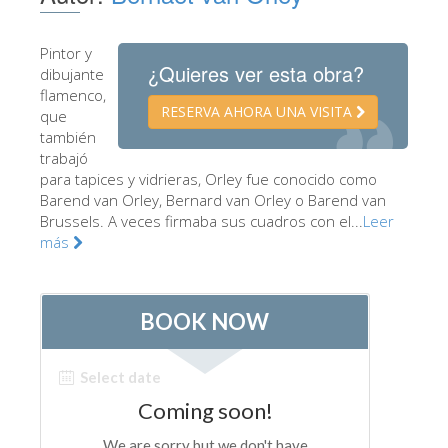
Los Artistas
Pintor y
Las nuevas salas
¿Quieres ver esta obra?
dibujante
Otros Museos
flamenco,
RESERVA AHORA UNA VISITA
que
Museo del Bargello
también
trabajó
Galería de la Academia
para tapices y vidrieras, Orley fue conocido como
Barend van Orley, Bernard van Orley o Barend van
Galería Palatina
Brussels. A veces firmaba sus cuadros con el...
Leer
Capillas de los Medici
más
Museo de San Marcos
Museo Arqueológico
El Taller de las Piedras Duras
Museo Galileo
Jardín de Boboli