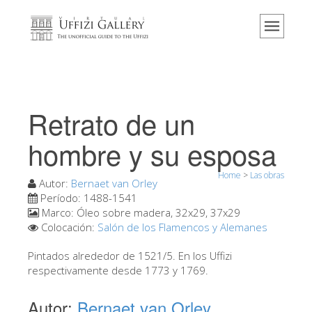
Home
El Museo
Información
Historia
Retrato de un
Eventos y exposiciones
hombre y su esposa
Los comentarios de los visitantes
Home
>
Las obras
Contáctenos
Autor:
Bernaet van Orley
Período:
1488-1541
Visite los Uffizi
Marco:
Óleo sobre madera, 32x29, 37x29
Colocación:
Salón de los Flamencos y Alemanes
Reserve ahora
Visita virtual
Pintados alrededor de 1521/5. En los Uffizi
respectivamente desde 1773 y 1769.
Las obras
Autor:
Bernaet van Orley
Las salas