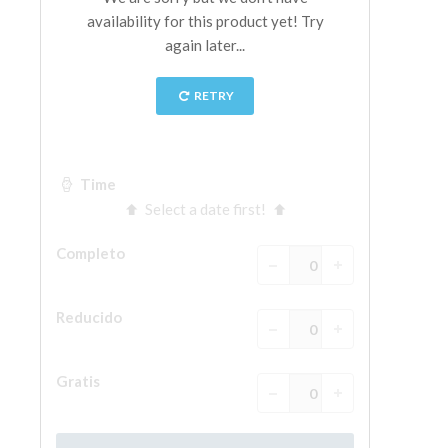
La Torre de Arnolfo
Corredor de Vasari
Palazzo Vecchio
Santa Maria Novella
Santa Croce
Reserve ahora
Reserve una visita guiada
Sólo billetes con entrada rápida
ES
ENGLISH
中文
DEUTSCH
FRANÇAIS