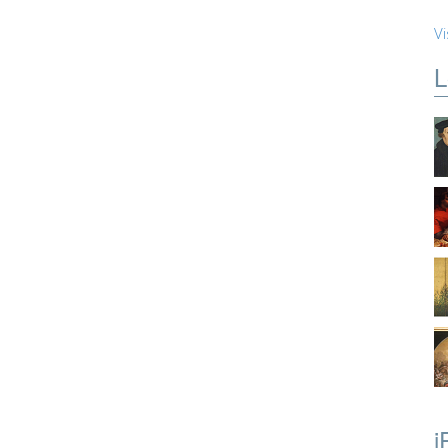
Vi
L
i