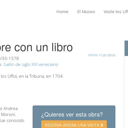
Home
El Museo
Visite los Uff
re con un libro
Home
>
Las obras
/30-1578
n:
Salón de siglo XVI veneciano
s Uffizi, en la Tribuna, en 1704.
to Andrea
¿Quieres ver esta obra?
a Moroni.
 fue conocido
RESERVA AHORA UNA VISITA