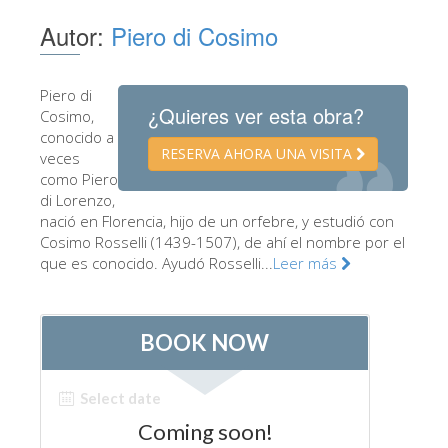
Los Artistas
Autor:
Piero di Cosimo
Las nuevas salas
Otros Museos
Piero di
¿Quieres ver esta obra?
Cosimo,
Museo del Bargello
conocido a
RESERVA AHORA UNA VISITA
veces
Galería de la Academia
como Piero
di Lorenzo,
Galería Palatina
nació en Florencia, hijo de un orfebre, y estudió con
Capillas de los Medici
Cosimo Rosselli (1439-1507), de ahí el nombre por el
que es conocido. Ayudó Rosselli...
Leer más
Museo de San Marcos
Museo Arqueológico
El Taller de las Piedras Duras
Museo Galileo
Jardín de Boboli