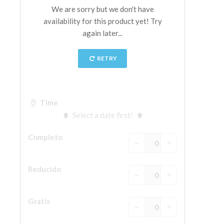
La Torre de Arnolfo
Corredor de Vasari
Palazzo Vecchio
Santa Maria Novella
Santa Croce
Reserve ahora
Reserve una visita guiada
Sólo billetes con entrada rápida
ES
ENGLISH
中文
DEUTSCH
FRANÇAIS