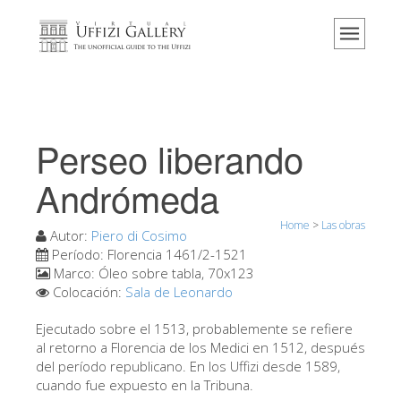
Home
El Museo
Información
Historia
Perseo liberando
Eventos y exposiciones
Andrómeda
Los comentarios de los visitantes
Home
>
Las obras
Contáctenos
Autor:
Piero di Cosimo
Período:
Florencia 1461/2-1521
Visite los Uffizi
Marco:
Óleo sobre tabla, 70x123
Colocación:
Sala de Leonardo
Reserve ahora
Visita virtual
Ejecutado sobre el 1513, probablemente se refiere
al retorno a Florencia de los Medici en 1512, después
Las obras
del período republicano. En los Uffizi desde 1589,
cuando fue expuesto en la Tribuna.
Las salas